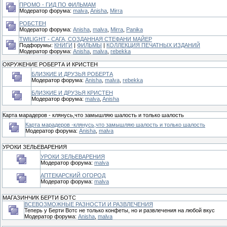
ПРОМО - ГИД ПО ФИЛЬМАМ
Модератор форума:
malva
,
Anisha
,
Mirra
РОБСТЕН
Модератор форума:
Anisha
,
malva
,
Mirra
,
Panika
TWILIGHT - САГА, СОЗДАННАЯ СТЕФАНИ МАЙЕР
Подфорумы:
КНИГИ
|
ФИЛЬМЫ
|
КОЛЛЕКЦИЯ ПЕЧАТНЫХ ИЗДАНИЙ
Модератор форума:
Anisha
,
malva
,
rebekka
ОКРУЖЕНИЕ РОБЕРТА И КРИСТЕН
БЛИЗКИЕ И ДРУЗЬЯ РОБЕРТА
Модератор форума:
Anisha
,
malva
,
rebekka
БЛИЗКИЕ И ДРУЗЬЯ КРИСТЕН
Модератор форума:
malva
,
Anisha
Карта марадеров - клянусь,что замышляю шалость и только шалость
Карта марадеров -клянусь,что замышляю шалость и только шалость
Модератор форума:
Anisha
,
malva
УРОКИ ЗЕЛЬЕВАРЕНИЯ
УРОКИ ЗЕЛЬЕВАРЕНИЯ
Модератор форума:
malva
АПТЕКАРСКИЙ ОГОРОД
Модератор форума:
malva
МАГАЗИНЧИК БЕРТИ БОТС
ВСЕВОЗМОЖНЫЕ РАЗНОСТИ И РАЗВЛЕЧЕНИЯ
Теперь у Берти Вотс не только конфеты, но и развлечения на любой вкус
Модератор форума:
Anisha
,
malva