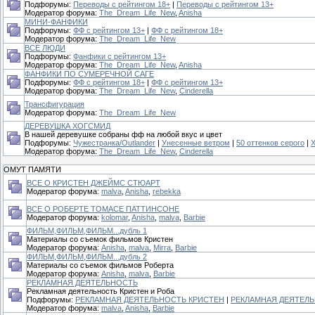
Подфорумы:
Переводы с рейтингом 18+
|
Переводы с рейтингом 13+
Модератор форума:
The_Dream_Life_New
,
Anisha
МИНИ-ФАНФИКИ
Подфорумы:
ФФ с рейтингом 13+
|
ФФ с рейтингом 18+
Модератор форума:
The_Dream_Life_New
ВСЕ ЛЮДИ
Подфорумы:
Фанфики с рейтингом 13+
Модератор форума:
The_Dream_Life_New
,
Anisha
ФАНФИКИ ПО СУМЕРЕЧНОЙ САГЕ
Подфорумы:
ФФ с рейтингом 18+
|
ФФ с рейтингом 13+
Модератор форума:
The_Dream_Life_New
,
Cinderella
Трансфигурация
Модератор форума:
The_Dream_Life_New
ДЕРЕВУШКА ХОГСМИД
В нашей деревушке собраны фф на любой вкус и цвет
Подфорумы:
Чужестранка/Outlander
|
Унесенные ветром
|
50 оттенков серого
|
Модератор форума:
The_Dream_Life_New
,
Cinderella
ОМУТ ПАМЯТИ
ВСЕ О КРИСТЕН ДЖЕЙМС СТЮАРТ
Модератор форума:
malva
,
Anisha
,
rebekka
ВСЕ О РОБЕРТЕ ТОМАСЕ ПАТТИНСОНЕ
Модератор форума:
kolomar
,
Anisha
,
malva
,
Barbie
ФИЛЬМ,ФИЛЬМ,ФИЛЬМ...дубль 1
Материалы со съемок фильмов Кристен
Модератор форума:
Anisha
,
malva
,
Mirra
,
Barbie
ФИЛЬМ,ФИЛЬМ,ФИЛЬМ...дубль 2
Материалы со съемок фильмов Роберта
Модератор форума:
Anisha
,
malva
,
Barbie
РЕКЛАМНАЯ ДЕЯТЕЛЬНОСТЬ
Рекламная деятельность Кристен и Роба
Подфорумы:
РЕКЛАМНАЯ ДЕЯТЕЛЬНОСТЬ КРИСТЕН
|
РЕКЛАМНАЯ ДЕЯТЕЛ
Модератор форума:
malva
,
Anisha
,
Barbie