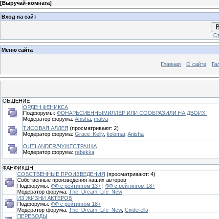
[
Выручай-комната
]
Вход на сайт
В
Ст
Меню сайта
Главная
О сайте
Га
ОБЩЕНИЕ
ОРДЕН ФЕНИКСА
Подфорумы:
ФОНАРЬСИЕННЫМИЛЛЕР ИЛИ СООБРАЗИЛИ НА ДВОИХ!
Модератор форума:
Anisha
,
malva
ТИСОВАЯ АЛЛЕЯ
(просматривают: 2)
Модератор форума:
Grace_Kelly
,
kolomar
,
Anisha
OUTLANDER/ЧУЖЕСТРАНКА
Модератор форума:
rebekka
ФАНФИКШН
СОБСТВЕННЫЕ ПРОИЗВЕДЕНИЯ
(просматривают: 4)
Собственные произведения наших авторов
Подфорумы:
ФФ с рейтингом 13+
|
ФФ с рейтингом 18+
Модератор форума:
The_Dream_Life_New
ИЗ ЖИЗНИ АКТЕРОВ
Подфорумы:
ФФ с рейтингом 18+
Модератор форума:
The_Dream_Life_New
,
Cinderella
ПЕРЕВОДЫ