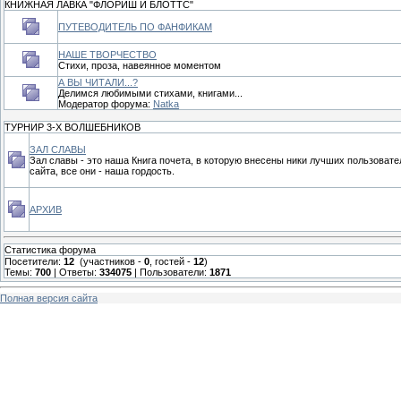
КНИЖНАЯ ЛАВКА "ФЛОРИШ И БЛОТТС"
ПУТЕВОДИТЕЛЬ ПО ФАНФИКАМ
НАШЕ ТВОРЧЕСТВО
Стихи, проза, навеянное моментом
А ВЫ ЧИТАЛИ...?
Делимся любимыми стихами, книгами...
Модератор форума:
Natka
ТУРНИР 3-Х ВОЛШЕБНИКОВ
ЗАЛ СЛАВЫ
Зал славы - это наша Книга почета, в которую внесены ники лучших пользовате
сайта, все они - наша гордость.
АРХИВ
Статистика форума
Посетители:
12
(участников -
0
, гостей -
12
)
Темы:
700
| Ответы:
334075
| Пользователи:
1871
Полная версия сайта