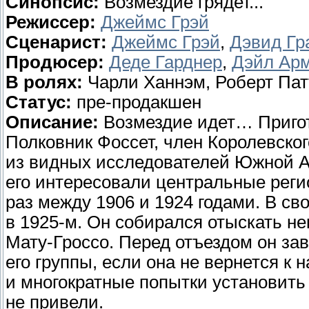
Синопсис:
Возмездие грядет...
Режиссер:
Джеймс Грэй
Сценарист:
Джеймс Грэй
,
Дэвид Гр
Продюсер:
Деде Гарднер
,
Дэйл Ар
В ролях:
Чарли Ханнэм, Роберт Пат
Статус:
пре-продакшен
Описание:
Возмездие идет… Пригот
Полковник Фоссет, член Королевско
из видных исследователей Южной А
его интересовали центральные реги
раз между 1906 и 1924 годами. В с
в 1925-м. Он собирался отыскать не
Мату-Гроссо. Перед отъездом он за
его группы, если она не вернется к 
и многократные попытки установить
не привели.