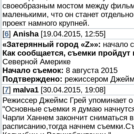
своеобразным мостом между фильма
маленькими, что он станет отдельно
проект намного крупней.
[
6
]
Anisha
[19.04.2015, 12:55]
«Затерянный город «Z»»:
начало 
Как сообщается, съемки пройдут 
Северной Америке
Начало съемок:
8 августа 2015
Подтверждено:
режиссером Джейм
[
7
]
malva1
[30.04.2015, 19:08]
Режиссер Джеймс Грей упоминает о 
"Основные съемки я думаю начнутся 8
Чарли Ханнем закончит сниматься в
расписанию,тогда начнем съемки.Съ