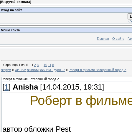
[
Выручай-комната
]
Вход на сайт
В
Ст
Меню сайта
Главная
О сайте
Га
Страница
1
из
11
1
2
3
…
10
11
»
Форум
»
ФИЛЬМ,ФИЛЬМ,ФИЛЬМ...дубль 2
»
Роберт в фильме Затерянный город-Z
Роберт в фильме Затерянный город-Z
[
1
]
Anisha
[14.04.2015, 19:31]
Роберт в фильме
автор обложки Pest