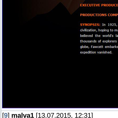
[
9
]
malva1
[13.07.2015, 12:31]