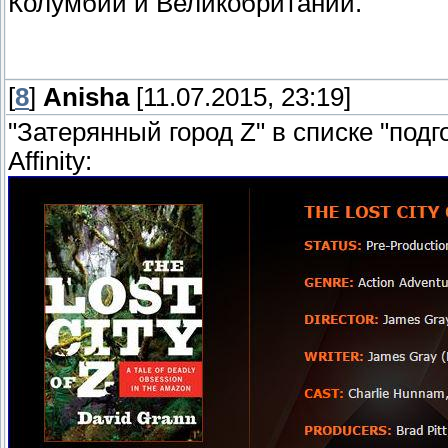
Колумбии и Великобритании."
[
8
]
Anisha
[11.07.2015, 23:19]
"Затерянный город Z" в списке "под
Affinity: