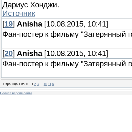
Дариус Хонджи.
Источник
[
19
]
Anisha
[10.08.2015, 10:41]
Фан-постер к фильму "Затерянный го
[
20
]
Anisha
[10.08.2015, 10:41]
Фан-постер к фильму "Затерянный го
Страница
1
из
11
1
2
3
…
10
11
»
Полная версия сайта