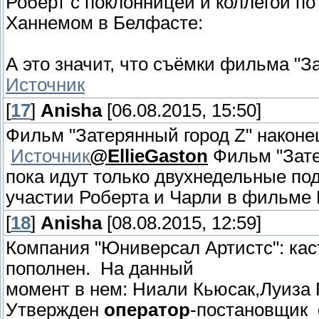
Роберт с поклонницей и коллегой п
Ханнемом в Белфасте:
А это значит, что съёмки фильма "З
Источник
[
17
]
Anisha
[06.08.2015, 15:50]
Фильм "Затерянный город Z" наконец
Источник
@EllieGaston
Фильм "Зате
пока идут только двухнедельные по
участии Роберта и Чарли в фильме
[
18
]
Anisha
[08.08.2015, 12:59]
Компания "Юниверсал Артистс": кас
пополнен. На данный
момент в нем: Ниали Кьюсак,Луиза 
Утвержден
оператор
-постановщик 