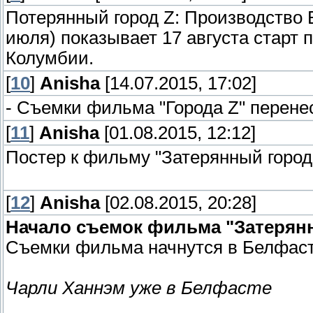
Потерянный город Z: Производство 
июля) показывает 17 августа старт 
Колумбии.
[
10
]
Anisha
[14.07.2015, 17:02]
- Съемки фильма "Города Z" перенес
[
11
]
Anisha
[01.08.2015, 12:12]
Постер к фильму "Затерянный город 
[
12
]
Anisha
[02.08.2015, 20:28]
Начало съемок фильма "Затерянны
Съемки фильма начнутся в Белфасте,
Чарли Ханнэм уже в Белфасте