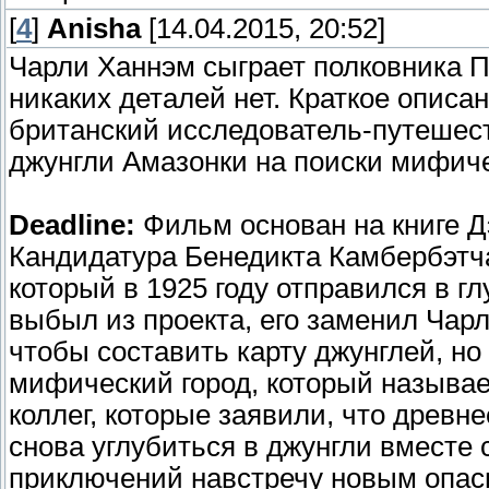
[
4
]
Anisha
[14.04.2015, 20:52]
Чарли Ханнэм сыграет полковника П
никаких деталей нет. Краткое описа
британский исследователь-путешест
джунгли Амазонки на поиски мифич
Deadline:
Фильм основан на книге Д
Кандидатура Бенедикта Камбербэтч
который в 1925 году отправился в г
выбыл из проекта, его заменил Чарл
чтобы составить карту джунглей, но
мифический город, который называе
коллег, которые заявили, что древн
снова углубиться в джунгли вместе
приключений навстречу новым опасн