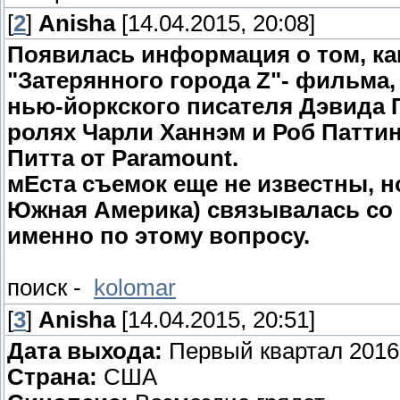
[
2
]
Anisha
[14.04.2015, 20:08]
Появилась информация о том, как
"Затерянного города Z"- фильма
нью-йоркского писателя Дэвида 
ролях Чарли Ханнэм и Роб Патти
Питта от Paramount.
мЕста съемок еще не известны, н
Южная Америка) связывалась со
именно по этому вопросу.
поиск -
kolomar
[
3
]
Anisha
[14.04.2015, 20:51]
Дата выхода:
Первый квартал 2016
Страна:
США