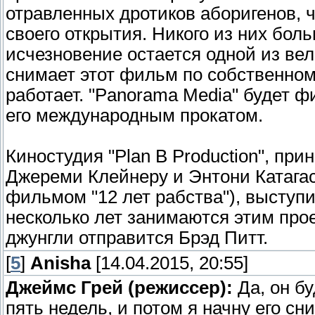
отравленных дротиков аборигенов, 
своего открытия. Никого из них боль
исчезновение остается одной из ве
снимает этот фильм по собственном
работает. "Panorama Media" будет 
его международным прокатом.
Киностудия "Plan B Production", пр
Джереми Клейнеру и Энтони Катагас
фильмом "12 лет рабства"), выступ
несколько лет занимаются этим прое
джунгли отправится Брэд Питт.
[
5
]
Anisha
[14.04.2015, 20:55]
Джеймс Грей (режиссер):
Да, он бу
пять недель, и потом я начну его сн