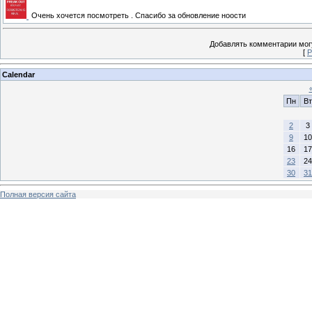
Очень хочется посмотреть . Спасибо за обновление ноости
Добавлять комментарии могу
[
Р
Calendar
Пн
Вт
2
3
9
10
16
17
23
24
30
31
Полная версия сайта