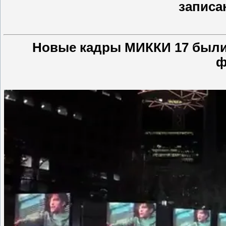
записа
Новые кадры МИККИ 17 были
ф