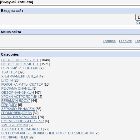
[
Выручай-комната
]
Вход на сайт
В
Ст
Меню сайта
Главная
О сайте
Га
Categories
НОВОСТИ О РОБЕРТЕ
[1048]
НОВОСТИ О КРИСТЕН
[1571]
ГОРЯЧИЙ РЕПОРТАЖ
[60]
ТВИТТЕР
[370]
УЛЬТРААМЕРИКАНЦЫ
[47]
БЛОГИ
[26]
КОЛОНКА РИТЫ СКИТЕР
[10]
РЕКЛАМА CHANEL
[5]
ОБЗОР ФАНФИКШН
[47]
УРОКИ АСТРОЛОГИИ
[2]
ВЕДЬМИН ДОСУГ
[44]
ПРИДИРА
[6]
ЗЕРКАЛО ЕИНАЛЕЖ
[35]
ГРОМОВЕЩАТЕЛЬ
[32]
ROBSTEN MEMORIES
[74]
ЕЖЕМЕСЯЧНЫЙ ПРОРОК
[6]
УМЕЛЫЕ РУЧКИ
[6]
ТВОРЧЕСТВО ФАНАТОВ
[53]
ВСЕВОЗМОЖНЫЕ ВОЛШЕБНЫЕ РОБСТЕН СМЕШИНКИ
[2]
ПОЗДРАВЛЯЕМ!
[92]