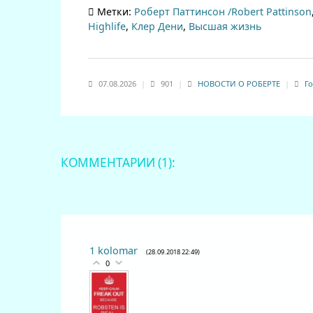
Метки:
Роберт Паттинсон /Robert Pattinson
Highlife
,
Клер Дени
,
Высшая жизнь
07.08.2026
|
901
|
НОВОСТИ О РОБЕРТЕ
|
Го
КОММЕНТАРИИ (1):
1
kolomar
(28.09.2018 22:49)
0