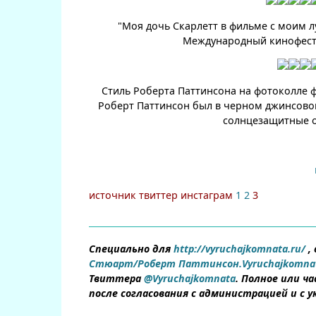
"Моя дочь Скарлетт в фильме с моим л
Международный кинофести
Стиль Роберта Паттинсона на фотоколле 
Роберт Паттинсон был в черном джинсовом
солнцезащитные о
источник твиттер инстаграм
1
2
3
Специально для
http://vyruchajkomnata.ru/
,
Стюарт/Роберт Паттинсон.Vyruchajkomnata
Твиттера
@Vyruchajkomnata
. Полное или ч
после согласования с администрацией и с 