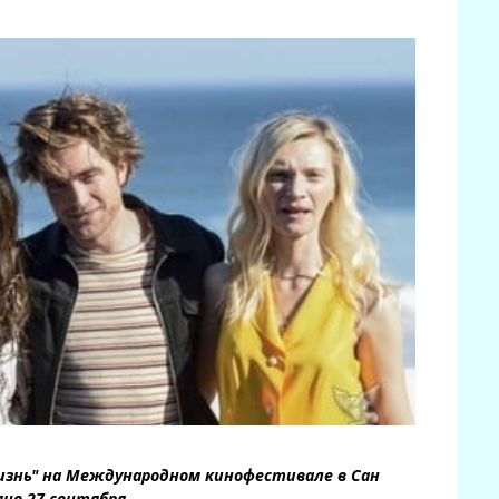
знь" на Международном кинофестивале в Сан
не 27 сентября.