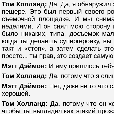
Том Холланд:
Да. Да, я обнаружил 
пещере. Это был первый своего р
съемочной площадке. И мы снимал
неделями. И он снял мою сторону
было никаких, типа, досъемок мал
когда ты делаешь супергероику, вы
такт и «стоп», а затем сделать эт
просто... ты прав, это создает саму
Мэтт Дэймон:
И ему пришлось тебя
Том Холланд:
Да, потому что я сли
Мэтт Дэймон:
Нет, даже не то что 
хорошей.
Том Холланд:
Да, потому что он хо
чтобы ты выглядел как этакий про