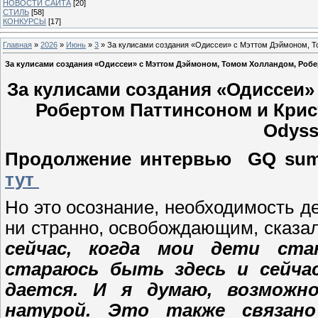
НОВОСТИ САЙТА
[20]
СТИЛЬ
[58]
КОНКУРСЫ
[17]
Главная
»
2026
»
Июнь
»
3
» За кулисами создания «Одиссеи» с Мэттом Дэймоном, Т
За кулисами создания «Одиссеи» с Мэттом Дэймоном, Томом Холландом, Роб
За кулисами создания «Одиссеи»
Робертом Паттинсоном и Крис
Odyss
Продолжение интервью GQ summe
тут
Но это осознание, необходимость дел
ни странно, освобождающим, сказа
сейчас, когда мои дети ста
стараюсь быть здесь и сейча
дается. И я думаю, возможн
натурой. Это также связано