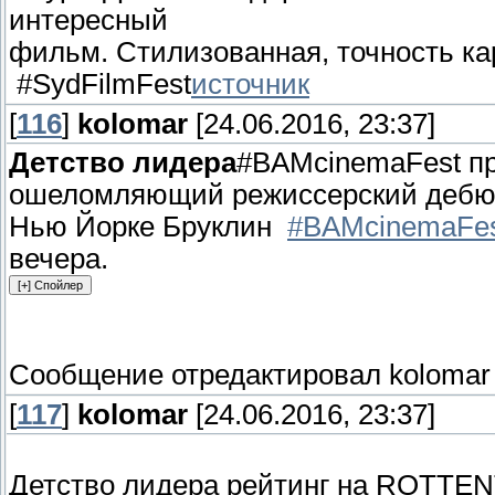
интересный
фильм. Стилизованная, точность ка
#SydFilmFest
источник
[
116
]
kolomar
[24.06.2016, 23:37]
Детство лидера
#BAMcinemaFest пр
ошеломляющий режиссерский дебют 
Нью Йорке Бруклин
#BAMcinemaFe
вечера.
Сообщение отредактировал
kolomar
[
117
]
kolomar
[24.06.2016, 23:37]
Детство лидера рейтинг на ROTT