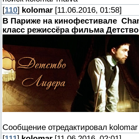
[
110
]
kolomar
[11.06.2016, 01:58]
В Париже на кинофестивале Champ
класс режиссёра фильма Детство
Сообщение отредактировал
kolomar
[
111
]
kolomar
[11.06.2016, 02:01]