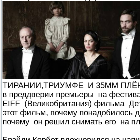
ТИРАНИИ,ТРИУМФЕ И 35ММ ПЛЁНКЕ
в преддверии премьеры на фестив
EIFF (Великобритания) фильма Дет
этот фильм, почему понадобилось де
почему он решил снимать его на п
Брэйди Корбет вдохновился на напи