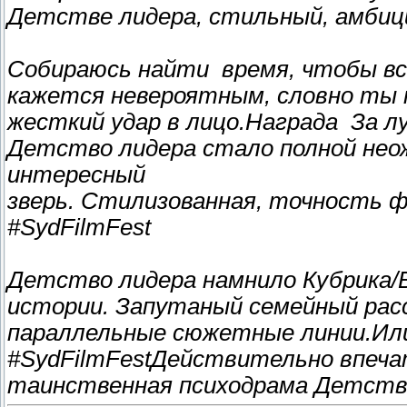
Детстве лидера, стильный, амбиц
Собираюсь найти время, чтобы вс
кажется невероятным, словно ты 
жесткий удар в лицо.Награда За л
Детство лидера стало полной нео
интересный
зверь. Стилизованная, точность ф
#SydFilmFest
Детство лидера намнило Кубрика/В
истории. Запутаный семейный расс
параллельные сюжетные линии.Или
#SydFilmFest
Действительно впеча
таинственная психодрама Детств