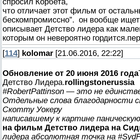
спросил Корбета,
что отличает этот фильм от остальн
бескомпромиссно”. он вообще ищет 
описывает Детство лидера как мале
которым он невероятно гордится.пе
[
114
]
kolomar
[21.06.2016, 22:22]
Обновление от 20 июня 2016 года
Детство Лидера.
rollingstonerussia
#RobertPattinson — это не единств
Отдельные слова благодарности ст
Скотту Уокеру
написавшему к картине паническую 
на фильм Детство лидера на Сид
лидера абсолютная точка на #SydF