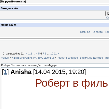
[
Выручай-комната
]
Вход на сайт
В
Ст
Меню сайта
Главная
О сайте
Га
Страница
6
из
11
«
1
2
…
4
5
6
7
8
…
10
11
»
Форум
»
ФИЛЬМ,ФИЛЬМ,ФИЛЬМ...дубль 2
»
Роберт Паттинсон в фильме Детство Лид
Роберт Паттинсон в фильме Детство Лидера
[
1
]
Anisha
[14.04.2015, 19:20]
Роберт в филь