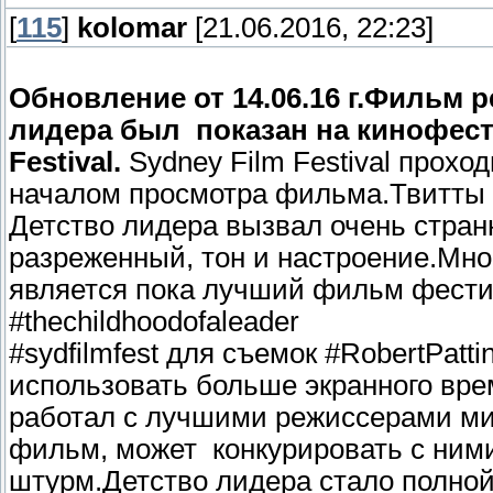
[
115
]
kolomar
[21.06.2016, 22:23]
Обновление от 14.06.16 г.
Фильм р
лидера был показан на кинофест
Festival
.
Sydney Film Festival проход
началом просмотра фильма.
Твитты
Детство лидера вызвал очень стран
разреженный, тон и настроение.Мно
является пока лучший фильм фести
#thechildhoodofaleader
#sydfilmfest для съемок #RobertPatt
использовать больше экранного вре
работал с лучшими режиссерами мир
фильм, может конкурировать с ним
штурм.Детство лидера стало полной