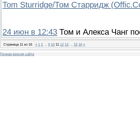
Tom Sturridge/Том Старридж (Offic.
24 июн в 12:43
Том и Алекса Чанг по
Страница
11
из
16
«
1
2
…
9
10
11
12
13
…
15
16
»
Полная версия сайта