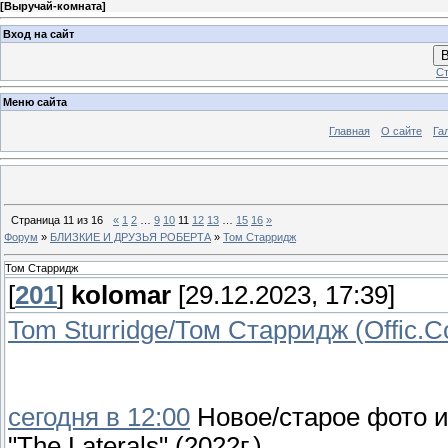
[
Выручай-комната
]
Вход на сайт
В
Ст
Меню сайта
Главная
О сайте
Га
Страница
11
из
16
«
1
2
…
9
10
11
12
13
…
15
16
»
Форум
»
БЛИЗКИЕ И ДРУЗЬЯ РОБЕРТА
»
Том Старридж
Том Старридж
[
201
]
kolomar
[29.12.2023, 17:39]
Tom Sturridge/Том Старридж (Offic.
сегодня в 12:00
Новое/старое фото и
"The Laterals" (2022г.)