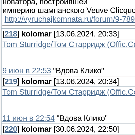
новатора, построившей
империю шампанского Veuve Clicquo
http://vyruchajkomnata.ru/forum/9-78
[
218
]
kolomar
[13.06.2024, 20:33]
Tom Sturridge/Том Старридж (Offic.
9 июн в 22:53
"Вдова Клико"
[
219
]
kolomar
[13.06.2024, 20:34]
Tom Sturridge/Том Старридж (Offic.
11 июн в 22:54
"Вдова Клико"
[
220
]
kolomar
[30.06.2024, 22:50]