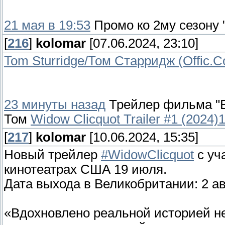
21 мая в 19:53
Промо ко 2му сезону 
[
216
]
kolomar
[07.06.2024, 23:10]
Tom Sturridge/Том Старридж (Offic.
23 минуты назад
Трейлер фильма "В
Том
Widow Clicquot Trailer #1 (2024)
[
217
]
kolomar
[10.06.2024, 15:35]
Новый трейлер
#WidowClicquot
с уч
кинотеатрах США 19 июля.
Дата выхода в Великобритании: 2 ав
«Вдохновлено реальной историей н