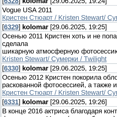
[
6328
]
kolomar
[29.06.2025, 19:24]
Vogue USA 2011
Кристен Стюарт / Kristen Stewart/ Сум
[
6329
]
kolomar
[29.06.2025, 19:25]
Осенью 2011 Кристен хоть и не попа
сделала
шикарную атмосферную фотосессию 
Kristen Stewart/ Сумерки / Twilight
[
6330
]
kolomar
[29.06.2025, 19:25]
Осенью 2012 Кристен покорила облож
раскованной фотосессией, а также 
Кристен Стюарт / Kristen Stewart/ Сум
[
6331
]
kolomar
[29.06.2025, 19:26]
В конце 2016 актриса благодаря кон