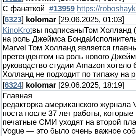
С фанаткой
#13959
https://roboshay
[
6323
]
kolomar
[29.06.2025, 01:03]
KinoKrot
вы подписаныТом Холланд (
на роль Джеймса БондаИсполнитель
Marvel Том Холланд является главн
претендентом на роль нового Джейм
руководство студии Amazon хотело 
Холланд не подходит по типажу на р
[
6324
]
kolomar
[29.06.2025, 18:19]
Главная
редакторка американского журнала V
поста после 37 лет работы, которы
печатные СМИ уходят на второй план
Vogue — это было очень важное соб