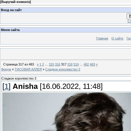
[
Выручай-комната
]
Вход на сайт
В
Ст
Меню сайта
Главная
О сайте
Га
Страница
317
из
483
«
1
2
…
315
316
317
318
319
…
482
483
»
Форум
»
ТИСОВАЯ АЛЛЕЯ
»
Сладкое королевство 3
Сладкое королевство 3
[
1
]
Anisha
[16.06.2022, 11:48]