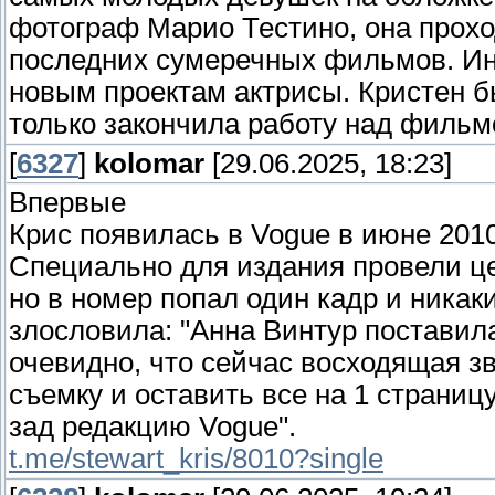
фотограф Марио Тестино, она прох
последних сумеречных фильмов. И
новым проектам актрисы. Кристен б
только закончила работу над фильмо
[
6327
]
kolomar
[29.06.2025, 18:23]
Впервые
Крис появилась в Vogue в июне 2010
Специально для издания провели це
но в номер попал один кадр и ника
злословила: "Анна Винтур поставил
очевидно, что сейчас восходящая з
съемку и оставить все на 1 страниц
зад редакцию Vogue".
t.me/stewart_kris/8010?single