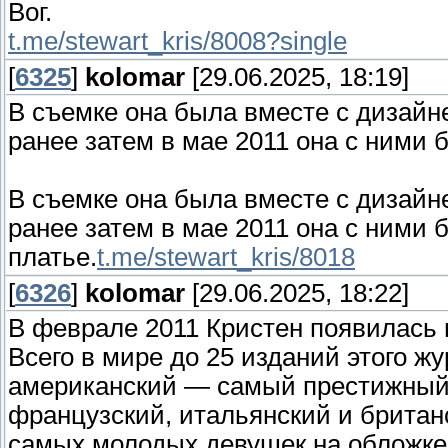
Вог.
t.me/stewart_kris/8008?single
[
6325
]
kolomar
[29.06.2025, 18:19]
В съемке она была вместе с дизайн
ранее затем в мае 2011 она с ними б
В съемке она была вместе с дизайн
ранее затем в мае 2011 она с ними 
платье.
t.me/stewart_kris/8018
[
6326
]
kolomar
[29.06.2025, 18:22]
В феврале 2011 Кристен появилась н
Всего в мире до 25 изданий этого ж
американский — самый престижный
французский, итальянский и британ
самых молодых девушек на обложке