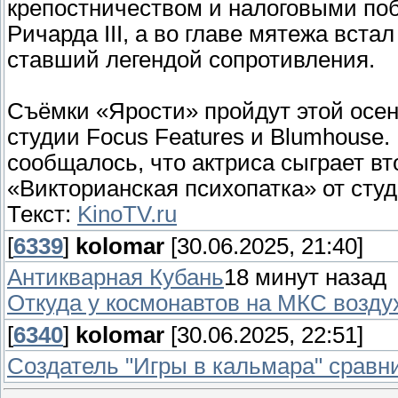
крепостничеством и налоговыми поб
Ричарда III, а во главе мятежа вста
ставший легендой сопротивления.
Съёмки «Ярости» пройдут этой осен
студии Focus Features и Blumhouse.
сообщалось, что актриса сыграет в
«Викторианская психопатка» от студ
Текст:
KinoTV.ru
[
6339
]
kolomar
[30.06.2025, 21:40]
Антикварная Кубань
18 минут назад
Откуда у космонавтов на МКС возду
[
6340
]
kolomar
[30.06.2025, 22:51]
Создатель "Игры в кальмара" сравн