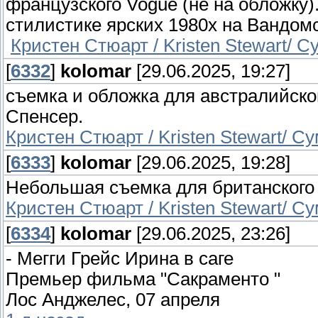
французского Vogue (не на обложку)
стилистике ярских 1980х на Вандом
Кристен Стюарт / Kristen Stewart/ Су
[
6332
]
kolomar
[29.06.2025, 19:27]
съемка и обложка для австралийског
Спенсер.
Кристен Стюарт / Kristen Stewart/ Сум
[
6333
]
kolomar
[29.06.2025, 19:28]
Небольшая съемка для британского 
Кристен Стюарт / Kristen Stewart/ Сум
[
6334
]
kolomar
[29.06.2025, 23:26]
- Мегги Грейс Ирина в саге
Премьер фильма "Сакраменто "
Лос Анджелес, 07 апреля