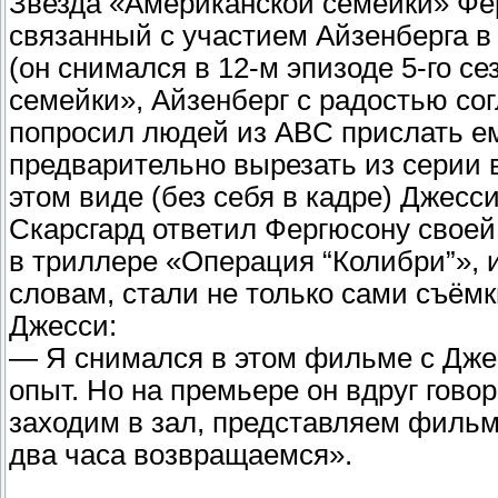
Звезда «Американской семейки» Фе
связанный с участием Айзенберга в
(он снимался в 12-м эпизоде 5-го с
семейки», Айзенберг с радостью сог
попросил людей из ABC прислать ем
предварительно вырезать из серии в
этом виде (без себя в кадре) Джесс
Скарсгард ответил Фергюсону своей
в триллере «Операция “Колибри”», 
словам, стали не только сами съём
Джесси:
— Я снимался в этом фильме с Джес
опыт. Но на премьере он вдруг гово
заходим в зал, представляем фильм 
два часа возвращаемся».