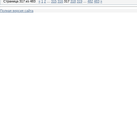
Страница
317
из
483
«
1
2
…
315
316
317
318
319
…
482
483
»
Полная версия сайта