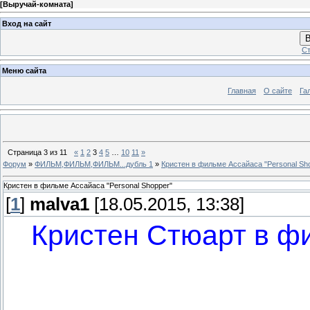
[
Выручай-комната
]
Вход на сайт
В
Ст
Меню сайта
Главная
О сайте
Га
Страница
3
из
11
«
1
2
3
4
5
…
10
11
»
Форум
»
ФИЛЬМ,ФИЛЬМ,ФИЛЬМ...дубль 1
»
Кристен в фильме Ассайаса "Personal Sh
Кристен в фильме Ассайаса "Personal Shopper"
[
1
]
malva1
[18.05.2015, 13:38]
Кристен Стюарт в фи