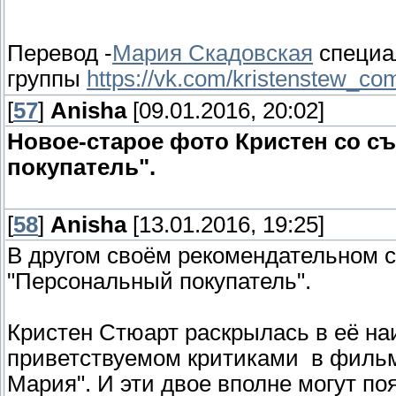
Перевод -
Мария Скадовская
специа
группы
https://vk.com/kristenstew_co
[
57
]
Anisha
[09.01.2016, 20:02]
Новое-старое фото Кристен со 
покупатель".
[
58
]
Anisha
[13.01.2016, 19:25]
В другом своём рекомендательном с
"Персональный покупатель".
Кристен Стюарт раскрылась в её н
приветствуемом критиками в филь
Мария". И эти двое вполне могут поя