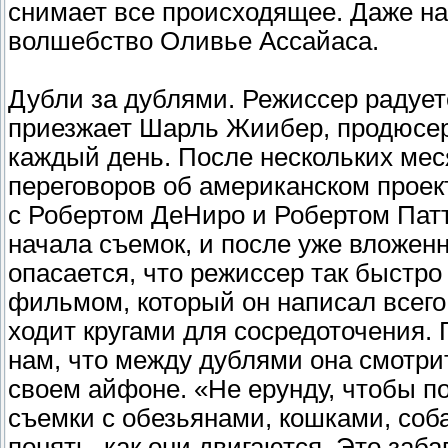
снимает все происходящее. Даже на
волшебство Оливье Ассайаса.
Дубли за дублями. Режиссер радуетс
приезжает Шарль Жиибер, продюсер,
каждый день. После нескольких мес
переговоров об американском проек
с Робертом ДеНиро и Робертом Пат
начала съемок, и после уже вложе
опасается, что режиссер так быстро
фильмом, который он написал всего
ходит кругами для сосредоточения.
нам, что между дублями она смотрит
своем айфоне. «Не ерунду, чтобы по
съемки с обезьянами, кошками, соба
понять, как они двигаются. Это заба