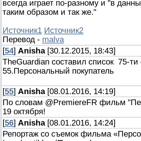
всегда играет по-разному и "в данн
таким образом и так же."
Источник1
Источник2
Перевод -
malva
[
54
]
Anisha
[30.12.2015, 18:43]
TheGuardian составил список 75-ти
55.Персональный покупатель
[
55
]
Anisha
[08.01.2016, 14:19]
По словам @PremiereFR фильм "Пе
19 октября!
[
56
]
Anisha
[08.01.2016, 14:24]
Репортаж со съемок фильма «Персо