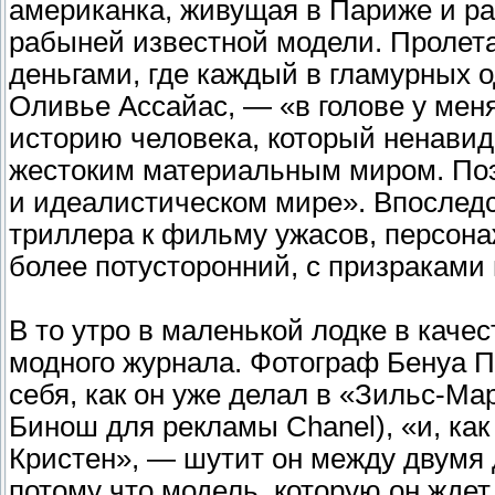
американка, живущая в Париже и р
рабыней известной модели. Пролета
деньгами, где каждый в гламурных 
Оливье Ассайас, — «в голове у меня
историю человека, который ненавид
жестоким материальным миром. Поэ
и идеалистическом мире». Впоследс
триллера к фильму ужасов, персона
более потусторонний, с призраками
В то утро в маленькой лодке в кач
модного журнала. Фотограф Бенуа П
себя, как он уже делал в «Зильс-М
Бинош для рекламы Chanel), «и, как
Кристен», — шутит он между двумя 
потому что модель, которую он ждет