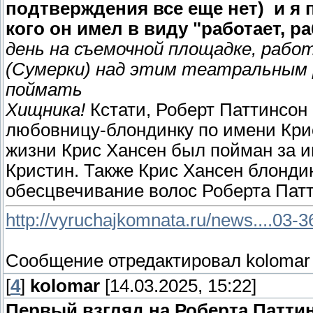
подтверждения все еще нет) и я 
кого он имел в виду "работает, ра
день на съемочной площадке, раб
(Сумерки) над этим театральным р
поймать
Хищника!
Кстати, Роберт Паттинсон 
любовницу-блондинку по имени Кри
жизни Крис Хансен был пойман за 
Кристин. Также Крис Хансен блонди
обесцвечивание волос Роберта Пат
http://vyruchajkomnata.ru/news....03-
Сообщение отредактировал
kolomar
[
4
]
kolomar
[14.03.2025, 15:22]
Первый взгляд на Роберта Патти