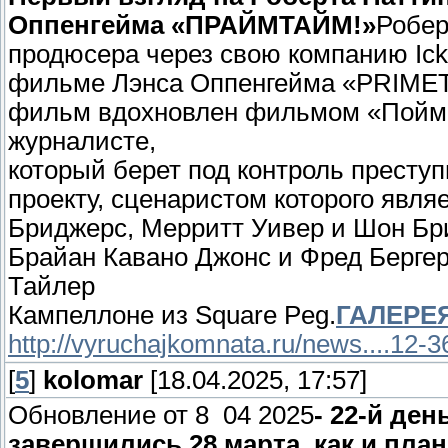
Оппенгейма «ПРАЙМТАЙМ!»
Робер
продюсера через свою компанию Icki
фильме Лэнса Оппенгейма «PRIMETI
фильм вдохновлен фильмом «Пойма
журналисте,
который берет под контроль престу
проекту, сценаристом которого явл
Бриджерс, Мерритт Уивер и Шон Бр
Брайан Кавано Джонс и Фред Бергер
Тайлер
Кампеллоне из Square Peg.
ГАЛЕРЕ
http://vyruchajkomnata.ru/news....12-
[
5
]
kolomar
[18.04.2025, 17:57]
Обновление от 8 04 2025
- 22-й ден
завершились 28 марта, как и пла