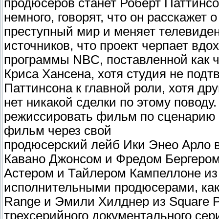
продюсеров станет Роберт Паттинсо
немного, говорят, что он расскажет 
преступный мир и меняет телевиден
источников, что проект черпает вдох
программы NBC, поставленной как ча
Криса Хансена, хотя студия не подт
Паттинсона к главной роли, хотя др
нет никакой сделки по этому поводу
режиссировать фильм по сценарию 
фильм через свой
продюсерский лейб Ики Энео Арло 
Кавано Джонсом и Фредом Бергером 
Астером и Тайлером Кампеллоне из 
исполнительными продюсерами, как 
Range и Эмили Хилднер из Square 
трехсерийного документального сери