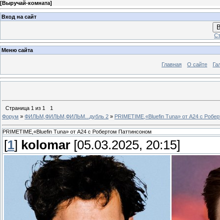
[
Выручай-комната
]
Вход на сайт
В
Ст
Меню сайта
Главная
О сайте
Га
Страница
1
из
1
1
Форум
»
ФИЛЬМ,ФИЛЬМ,ФИЛЬМ...дубль 2
»
PRIMETIME,«Bluefin Tuna» от A24 с Робе
PRIMETIME,«Bluefin Tuna» от A24 с Робертом Паттинсоном
[
1
]
kolomar
[05.03.2025, 20:15]