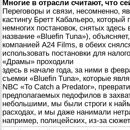
Многие в отрасли считают, что с
Переговоры и связи, несомненно, я
кастингу Бретт Кабальеро, который 
немногих постановок, снятых здесь 
название «Bluefin Tuna»), объясняе
компанией A24 Films, в обеих снялс
использовать постановки для налог
«Драмы» проходили
здесь в начале года, за ними в фе
съемки «Bluefin Tuna», которые яв
NBC «To Catch a Predator», превра
предполагаемых педофилов в захв
небольшими, мы были строги к найм
расходах, и мы даже нанимали нетр
например, полицейских, из-за сюже