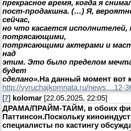
прекрасное время, когда я снима
пост-продакшна. (…) Я, вероятн
сейчас,
но что касается исполнителей,
потрясающими,
потрясающими актерами и маст
над
этим. Это было пределом мечтан
будет
сделано».
На данный момент вот 
http://vyruchajkomnata.ru/news....12-
[
7
]
kolomar
[22.05.2025, 22:05]
ДРАМА/ПРАЙМ-ТАЙМ, в обоих фил
Паттинсон.
Поскольку киноиндуст
специалисты по кастингу обсужд