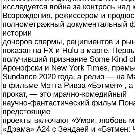
исследуется война за контроль над
Возрождения, режиссером и продюсе
полнометражный документальный ф
истории
доноров спермы, реципиентов и рын
показан на FX и Hulu в марте. Пер
получивший признание Some Kind o
Аронофски и New York Times, премь
Sundance 2020 года, а релиз — на M
в фильме Мэтта Ривза «Бэтмен» , 
прокат, — это мрачно-комедийный
научно-фантастический фильм Пона
предстоящие
проекты включают «Умри, любовь м
«Драма» A24 с Зендаей и «Бэтмен: 