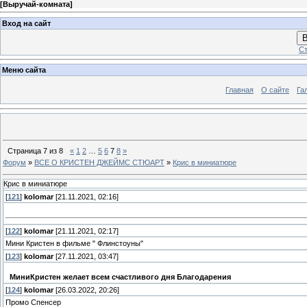
[
Выручай-комната
]
Вход на сайт
В
Ст
Меню сайта
Главная
О сайте
Га
Страница
7
из
8
«
1
2
…
5
6
7
8
»
Форум
»
ВСЕ О КРИСТЕН ДЖЕЙМС СТЮАРТ
»
Крис в миниатюре
Крис в миниатюре
[
121
]
kolomar
[21.11.2021, 02:16]
[
122
]
kolomar
[21.11.2021, 02:17]
Мини Кристен в фильме " Флинстоуны"
[
123
]
kolomar
[27.11.2021, 03:47]
МиниКристен желает всем счастливого дня Благодарения
[
124
]
kolomar
[26.03.2022, 20:26]
Промо Спенсер