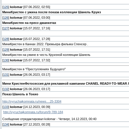
[
125
]
kolomar
[07.06.2022, 02:55]
МиниКристен с ужина после показа коллекции Шанель Круиз
[
126
]
kolomar
[07.06.2022, 03:00]
МиниКристен на пресс-джанкетах
[
127
]
kolomar
[15.07.2022, 17:16]
[
128
]
kolomar
[15.07.2022, 17:28]
МиниКристен в Каннах 2022. Премьера фильма Спенсер .
[
129
]
kolomar
[15.07.2022, 17:31]
МиниКристен на ужине в честь Круизной коллекции Шанель
[
130
]
kolomar
[15.07.2022, 17:32]
МиниКристен в "Преступлениях Будущего"
[
131
]
kolomar
[26.06.2023, 03:17]
Мини Кристен
Фотосессия для рекламной кампании CHANEL READY-TO-WEAR 
[
132
]
kolomar
[26.06.2023, 03:17]
Показ Шанель в Токио
http://vyruchajkomnata.ru/news....25-3304
[
133
]
kolomar
[14.12.2023, 00:39]
http://vyruchajkomnata.ru/forum/9-789-184
Сообщение отредактировал
kolomar
-
Четверг, 14.12.2023, 00:40
[
134
]
kolomar
[27.12.2023, 00:28]