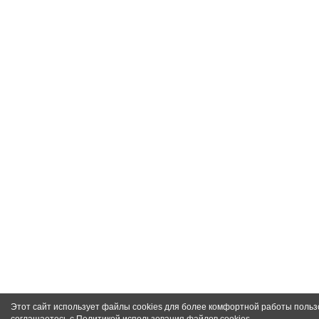
Этот сайт использует файлы cookies для более комфортной работы польз
соглашаетесь с
Политикой использования файлов cookies
.