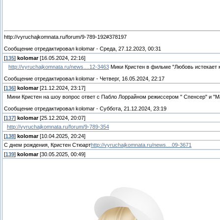
http://vyruchajkomnata.ru/forum/9-789-192#378197
Сообщение отредактировал
kolomar
-
Среда, 27.12.2023, 00:31
[
135
]
kolomar
[16.05.2024, 22:16]
http://vyruchajkomnata.ru/news....12-3463
Мики Кристен в фильме "Любовь истекает к
Сообщение отредактировал
kolomar
-
Четверг, 16.05.2024, 22:17
[
136
]
kolomar
[21.12.2024, 23:17]
Мини Кристен на шоу вопрос ответ с Пабло Лоррайном режиссером " Спенсер" и "
Сообщение отредактировал
kolomar
-
Суббота, 21.12.2024, 23:19
[
137
]
kolomar
[25.12.2024, 20:07]
http://vyruchajkomnata.ru/forum/9-789-354
[
138
]
kolomar
[10.04.2025, 20:24]
С днем рождения, Кристен Стюарт
http://vyruchajkomnata.ru/news....09-3671
[
139
]
kolomar
[30.05.2025, 00:49]