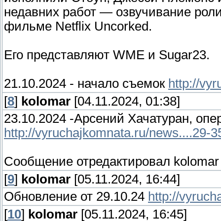
недавних работ — озвучивание роли 
фильме Netflix Uncorked.
Его представляют WME и Sugar23.
21.10.2024 - начало съемок
http://vy
[
8
]
kolomar
[04.11.2024, 01:38]
23.10.2024 -Арсений Хачатуран, опе
http://vyruchajkomnata.ru/news....29-
Сообщение отредактировал
kolomar
[
9
]
kolomar
[05.11.2024, 16:44]
Обновление от 29.10.24
http://vyruc
[
10
]
kolomar
[05.11.2024, 16:45]