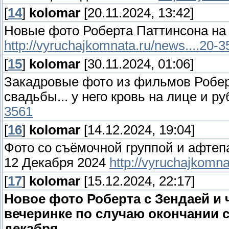
[
14
]
kolomar
[20.11.2024, 13:42]
Новые фото Роберта Паттинсона на
http://vyruchajkomnata.ru/news....20-
[
15
]
kolomar
[30.11.2024, 01:06]
Закадровые фото из фильмов Роберт
свадьбы... у него кровь на лице и р
3561
[
16
]
kolomar
[14.12.2024, 19:04]
Фото со съёмочной группой и афтеп
12 Декабря 2024
http://vyruchajkomna
[
17
]
kolomar
[15.12.2024, 22:17]
Новое фото Роберта с Зендаей и
вечеринке по случаю окончании 
декабря