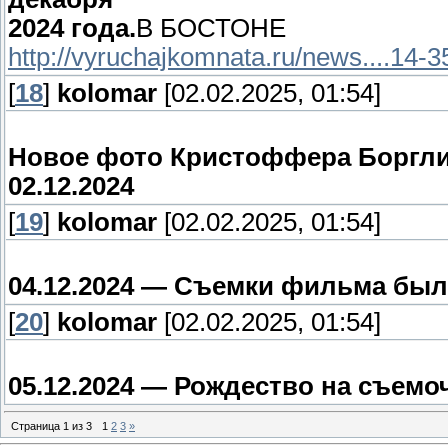
2024 года.
В БОСТОНЕ
http://vyruchajkomnata.ru/news....14-
[
18
]
kolomar
[02.02.2025, 01:54]
Новое фото Кристоффера Боргли
02.12.2024
[
19
]
kolomar
[02.02.2025, 01:54]
04.12.2024 —
Съемки фильма были
[
20
]
kolomar
[02.02.2025, 01:54]
05.12.2024 — Рождество на съем
Страница
1
из
3
1
2
3
»