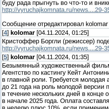
буду рада прыгнуть во что-то и вник
http://vyruchajkomnata.ru/news....29-
Сообщение отредактировал
kolomar
[
4
]
kolomar
[04.11.2024, 01:25]
Кристоффер Боргли (режиссер) под
http://vyruchajkomnata.ru/news....29-
[
5
]
kolomar
[04.11.2024, 01:35]
Безымянный художественный фильм
Агентство по кастингу Кейт Антони
в главной роли. Требуется молодая 
до 21 года на роль молодой версии
в течение нескольких дней в конце 
в начале 2025 года. Оплата составл
в неделю плюс 10%, если применимо