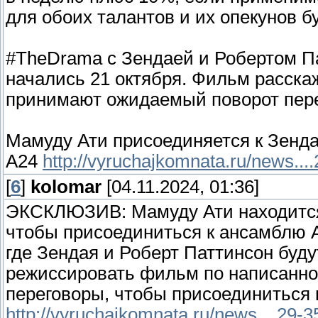
для обоих талантов и их опекунов б
#TheDrama с Зендаей и Робертом П
начались 21 октября. Фильм расска
принимают ожидаемый поворот пер
Мамуду Ати присоединяется к Зенда
A24
http://vyruchajkomnata.ru/news...
[
6
]
kolomar
[04.11.2024, 01:36]
ЭКСКЛЮЗИВ: Мамуду Ати находится
чтобы присоединиться к ансамблю
где Зендая и Роберт Паттинсон буду
режиссировать фильм по написанно
переговоры, чтобы присоединиться к
http://vyruchajkomnata.ru/news....29-