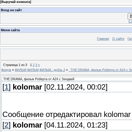
[
Выручай-комната
]
Вход на сайт
В
Ст
Меню сайта
Главная
О сайте
Га
Страница
1
из
3
1
2
3
»
Форум
»
ФИЛЬМ,ФИЛЬМ,ФИЛЬМ...дубль 2
»
. THE DRAMA, фильм Роберта от A24 с З
. THE DRAMA, фильм Роберта от A24 с Зендаей
[
1
]
kolomar
[02.11.2024, 00:02]
Сообщение отредактировал
kolomar
[
2
]
kolomar
[04.11.2024, 01:23]