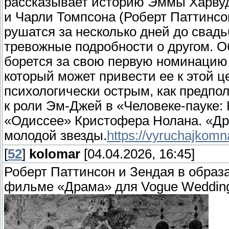
рассказывает историю Эммы Харвуд
и Чарли Томпсона (Роберт Паттинсо
рушатся за несколько дней до свадь
тревожные подробности о другом. 
борется за свою первую номинацию н
который может привести ее к этой ц
психологически острым, как предпо
к роли Эм-Джей в «Человеке-пауке:
«Одиссее» Кристофера Нолана. «Др
молодой звезды.
https://vyruchajkomn
[
52
]
kolomar
[04.04.2026, 16:45]
Роберт Паттинсон и Зендая в образ
фильме «Драма» для Vogue Weddin