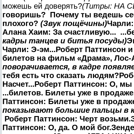
можешь ей доверять?
(Титры: НА 
говоришь? Почему ты ведешь себя
плохого?
(Звук пощёчины)
Чарли:
Алана Хаим: За счастливую... ...
кадры танцев и битья посуды)
Э
Чарли: Э-эм...Роберт Паттинсон 
билетов на фильм «Драма», Лос
поворачивается, в кадре появл
тебя есть что сказать людям?Роб
Насчет...Роберт Паттинсон: О, м
...билетов. Билеты уже в продаж
Паттинсон: Билеты уже в продаже
показывают большие пальцы в к
Роберт Паттинсон: Черт возьми.Зе
Паттинсон: О, да. О мой бог.Зен