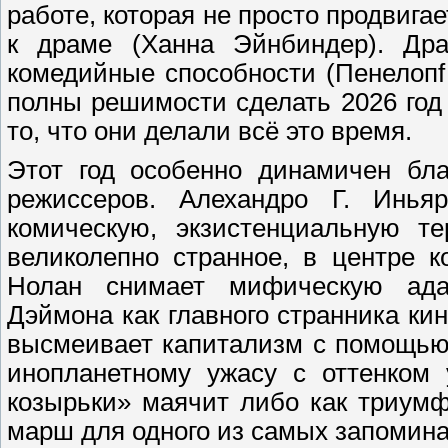
работе, которая не просто продвига
к драме (Ханна Эйнбиндер). Дра
комедийные способности (Пенелопf 
полны решимости сделать 2026 год 
то, что они делали всё это время.
Этот год особенно динамичен бла
режиссеров. Алехандро Г. Инья
комическую, экзистенциальную те
великолепно странное, в центре 
Нолан снимает мифическую ада
Дэймона как главного странника ки
высмеивает капитализм с помощью
инопланетному ужасу с оттенком
козырьки» маячит либо как триум
марш для одного из самых запомин