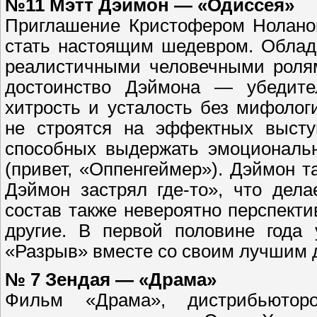
№11 Мэтт Дэймон — «Одиссея»
Приглашение Кристофером Нолано
стать настоящим шедевром. Облад
реалистичными человечными ролям
достоинство Дэймона — убедител
хитрость и усталость без мифоло
не строятся на эффектных выступ
способных выдержать эмоциональн
(привет, «Оппенгеймер»). Дэймон 
Дэймон застрял где-то», что дел
состав также невероятно перспект
другие. В первой половине года 
«Разрыв» вместе со своим лучшим 
№ 7 Зендая — «Драма»
Фильм «Драма», дистрибьютор