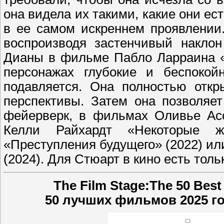
она видела их такими, какие они ес
в ее самом искреннем проявлении
воспроизводя застенчивый накло
Дианы в фильме Пабло Ларраина « 
персонажах глубокие и беспокой
подавляется. Она полностью откр
перспективы. Затем она позволяе
фейерверк, в фильмах Оливье Асс
Келли Райхардт «Некоторые ж
«Преступления будущего» (2022) ил
(2024). Для Стюарт в кино есть толь
The Film Stage:The 50 Best
50 лучших фильмов 2025 го