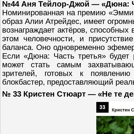
№44 Аня Тейлор-Джой — «Дюна: Ч
Номинированная на премию «Эмми»
образ Алии Атрейдес, имеет огром
вознаграждает актёров, способных
этом человечности, и присутстви
баланса. Оно одновременно эфемер
Если «Дюна: Часть третья» будет 
может стать самым захватываю
зрителей, готовых к появлени
блокбастер, предоставляющий реаль
№ 33 Кристен Стюарт — «Не те д