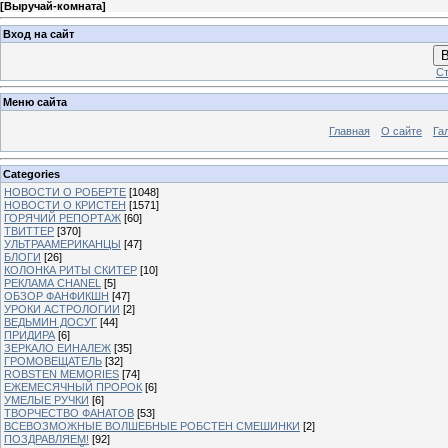
[
Выручай-комната
]
Вход на сайт
В
Ст
Меню сайта
Главная
О сайте
Га
Categories
НОВОСТИ О РОБЕРТЕ
[1048]
НОВОСТИ О КРИСТЕН
[1571]
ГОРЯЧИЙ РЕПОРТАЖ
[60]
ТВИТТЕР
[370]
УЛЬТРААМЕРИКАНЦЫ
[47]
БЛОГИ
[26]
КОЛОНКА РИТЫ СКИТЕР
[10]
РЕКЛАМА CHANEL
[5]
ОБЗОР ФАНФИКШН
[47]
УРОКИ АСТРОЛОГИИ
[2]
ВЕДЬМИН ДОСУГ
[44]
ПРИДИРА
[6]
ЗЕРКАЛО ЕИНАЛЕЖ
[35]
ГРОМОВЕЩАТЕЛЬ
[32]
ROBSTEN MEMORIES
[74]
ЕЖЕМЕСЯЧНЫЙ ПРОРОК
[6]
УМЕЛЫЕ РУЧКИ
[6]
ТВОРЧЕСТВО ФАНАТОВ
[53]
ВСЕВОЗМОЖНЫЕ ВОЛШЕБНЫЕ РОБСТЕН СМЕШИНКИ
[2]
ПОЗДРАВЛЯЕМ!
[92]