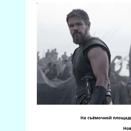
На съёмочной площадк
Нов