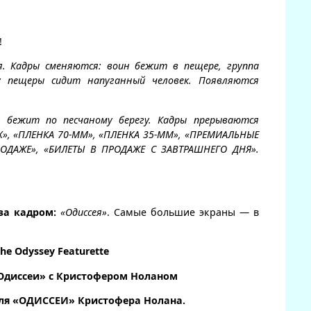
!
. Кадры сменяются: воин бежит в пещере, группа
у пещеры сидит напуганный человек. Появляются
я бежит по песчаному берегу. Кадры прерываются
X», «ПЛЕНКА 70-ММ», «ПЛЕНКА 35-ММ», «ПРЕМИАЛЬНЫЕ
ДАЖЕ», «БИЛЕТЫ В ПРОДАЖЕ С ЗАВТРАШНЕГО ДНЯ».
за кадром:
«Одиссея»
. Самые большие экраны — в
The Odyssey Featurette
Одиссеи» с Кристофером Ноланом
ля «ОДИССЕИ» Кристофера Нолана.