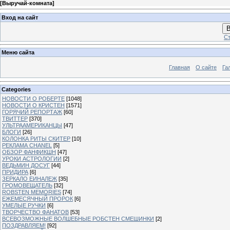
[
Выручай-комната
]
Вход на сайт
В
Ст
Меню сайта
Главная
О сайте
Га
Categories
НОВОСТИ О РОБЕРТЕ
[1048]
НОВОСТИ О КРИСТЕН
[1571]
ГОРЯЧИЙ РЕПОРТАЖ
[60]
ТВИТТЕР
[370]
УЛЬТРААМЕРИКАНЦЫ
[47]
БЛОГИ
[26]
КОЛОНКА РИТЫ СКИТЕР
[10]
РЕКЛАМА CHANEL
[5]
ОБЗОР ФАНФИКШН
[47]
УРОКИ АСТРОЛОГИИ
[2]
ВЕДЬМИН ДОСУГ
[44]
ПРИДИРА
[6]
ЗЕРКАЛО ЕИНАЛЕЖ
[35]
ГРОМОВЕЩАТЕЛЬ
[32]
ROBSTEN MEMORIES
[74]
ЕЖЕМЕСЯЧНЫЙ ПРОРОК
[6]
УМЕЛЫЕ РУЧКИ
[6]
ТВОРЧЕСТВО ФАНАТОВ
[53]
ВСЕВОЗМОЖНЫЕ ВОЛШЕБНЫЕ РОБСТЕН СМЕШИНКИ
[2]
ПОЗДРАВЛЯЕМ!
[92]