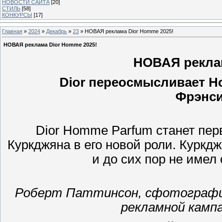
НОВОСТИ САЙТА
[20]
СТИЛЬ
[58]
КОНКУРСЫ
[17]
Главная
»
2024
»
Декабрь
»
23
» НОВАЯ реклама Dior Homme 2025!
НОВАЯ реклама Dior Homme 2025!
НОВАЯ реклам
Dior переосмысливает H
Фрэнси
Dior Homme Parfum станет пе
Куркджяна в его новой роли. Куркдж
и до сих пор не име
Роберт Паттинсон, сфотографир
рекламной камп