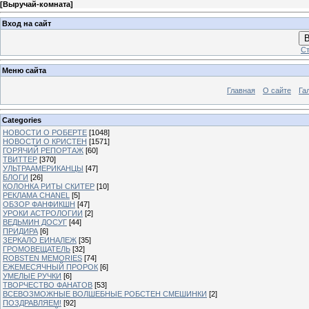
[
Выручай-комната
]
Вход на сайт
В
Ст
Меню сайта
Главная
О сайте
Га
Categories
НОВОСТИ О РОБЕРТЕ
[1048]
НОВОСТИ О КРИСТЕН
[1571]
ГОРЯЧИЙ РЕПОРТАЖ
[60]
ТВИТТЕР
[370]
УЛЬТРААМЕРИКАНЦЫ
[47]
БЛОГИ
[26]
КОЛОНКА РИТЫ СКИТЕР
[10]
РЕКЛАМА CHANEL
[5]
ОБЗОР ФАНФИКШН
[47]
УРОКИ АСТРОЛОГИИ
[2]
ВЕДЬМИН ДОСУГ
[44]
ПРИДИРА
[6]
ЗЕРКАЛО ЕИНАЛЕЖ
[35]
ГРОМОВЕЩАТЕЛЬ
[32]
ROBSTEN MEMORIES
[74]
ЕЖЕМЕСЯЧНЫЙ ПРОРОК
[6]
УМЕЛЫЕ РУЧКИ
[6]
ТВОРЧЕСТВО ФАНАТОВ
[53]
ВСЕВОЗМОЖНЫЕ ВОЛШЕБНЫЕ РОБСТЕН СМЕШИНКИ
[2]
ПОЗДРАВЛЯЕМ!
[92]