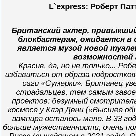
L`express: Роберт Па
Британский актер, привыкший 
блокбастерам, ожидается в 
является музой новой туале
возможностей в
Красив, да, но не только... Р
избавиться от образа подростково
саги «Сумерки». Британец ув
страдальцев, тем самым заво
проектов: безумный смотритель 
космосе у Клэр Дени («Высшее о
вампира осталось мало. В 33 го
больше мужественности, очень п