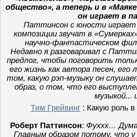
общество», а теперь и в «Маяк
он играет в п
Паттинсон с юности играет 
композиции звучат в «Сумерках»
научно-фантастическом фил
Недавно я разговаривал с Патти
предлог, чтобы поговорить тольк
его жизнь как автора песен, его
том, какую рэп-музыку он слушае
образ, о том, что его выступле
музыкой... 
Тим Грейвинг
: Какую роль в
Роберт Паттинсон
:
Фуххх… Дума
Главным образом потому, что у 