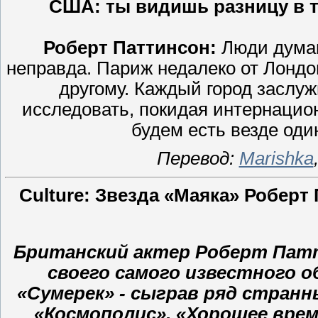
США: ты видишь разницу в то
Роберт Паттинсон:
Люди думают
неправда. Париж недалеко от Лондона
другому. Каждый город заслуж
исследовать, покидая интернацион
будем есть везде один
Перевод:
Marishka
Culture: Звезда «Маяка» Роберт
Британский актер Роберт Пат
своего самого известного об
«Сумерек» - сыграв ряд странн
«Космополис», «Хорошее врем