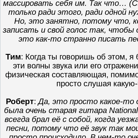
массировать себя им. Так что… (С
только ради этого, ради одной 
Но, это занятно, потому что, к
записать и свой голос так, чтобы
это как-то странно писать песн
Тим
: Когда ты говоришь об этом, я
эти волны звука или его отражени
физическая составляющая, помимо 
просто слушая какую-
Роберт
:
Да, это просто какое-то
была очень старая гитара National
всегда брал её с собой, когда уезж
песни, потому что её звук так мо
просто происходило. В чем-то о