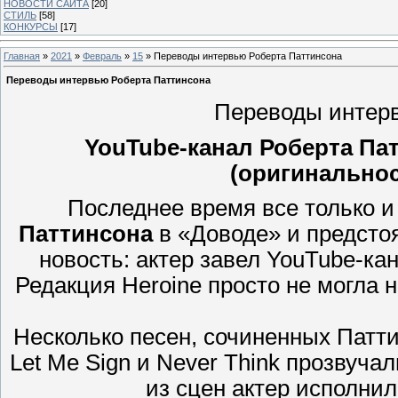
НОВОСТИ САЙТА
[20]
СТИЛЬ
[58]
КОНКУРСЫ
[17]
Главная
»
2021
»
Февраль
»
15
» Переводы интервью Роберта Паттинсона
Переводы интервью Роберта Паттинсона
Переводы интер
YouTube-канал Роберта Пат
(оригинальнос
Последнее время все только и
Паттинсона
в «Доводе» и предсто
новость: актер завел YouTube-ка
Редакция Heroine просто не могла н
Несколько песен, сочиненных Патт
Let Me Sign и Never Think прозвуча
из сцен актер исполнил 