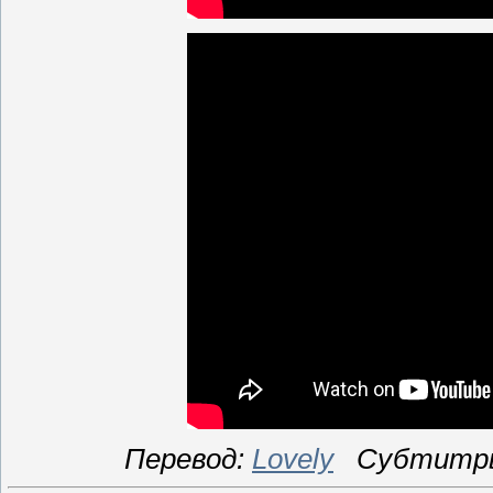
Перевод:
Lovely
Cубтитр