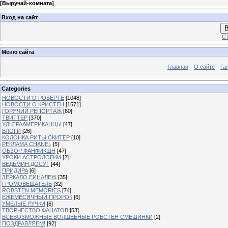
[
Выручай-комната
]
Вход на сайт
В
Ст
Меню сайта
Главная
О сайте
Га
Categories
НОВОСТИ О РОБЕРТЕ
[1048]
НОВОСТИ О КРИСТЕН
[1571]
ГОРЯЧИЙ РЕПОРТАЖ
[60]
ТВИТТЕР
[370]
УЛЬТРААМЕРИКАНЦЫ
[47]
БЛОГИ
[26]
КОЛОНКА РИТЫ СКИТЕР
[10]
РЕКЛАМА CHANEL
[5]
ОБЗОР ФАНФИКШН
[47]
УРОКИ АСТРОЛОГИИ
[2]
ВЕДЬМИН ДОСУГ
[44]
ПРИДИРА
[6]
ЗЕРКАЛО ЕИНАЛЕЖ
[35]
ГРОМОВЕЩАТЕЛЬ
[32]
ROBSTEN MEMORIES
[74]
ЕЖЕМЕСЯЧНЫЙ ПРОРОК
[6]
УМЕЛЫЕ РУЧКИ
[6]
ТВОРЧЕСТВО ФАНАТОВ
[53]
ВСЕВОЗМОЖНЫЕ ВОЛШЕБНЫЕ РОБСТЕН СМЕШИНКИ
[2]
ПОЗДРАВЛЯЕМ!
[92]