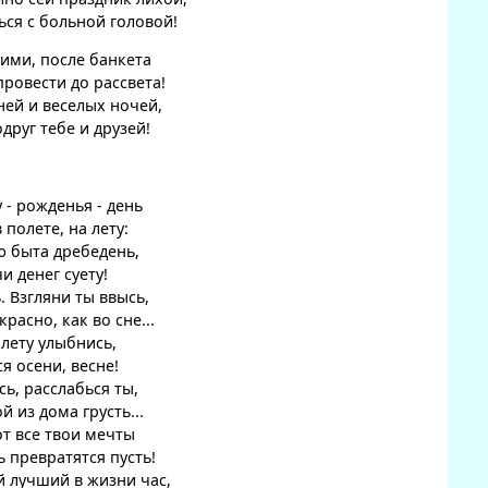
ся с больной головой!
ими, после банкета
ровести до рассвета!
ей и веселых ночей,
руг тебе и друзей!
 - рожденья - день
 полете, на лету:
ю быта дребедень,
 денег суету!
 Взгляни ты ввысь,
красно, как во сне...
лету улыбнись,
я осени, весне!
ь, расслабься ты,
 из дома грусть...
от все твои мечты
 превратятся пусть!
й лучший в жизни час,