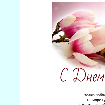
Желаю побол
На море ку
Отметить достой