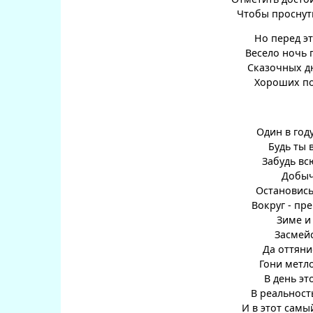
Чтобы проснуть
Но перед эт
Весело ночь п
Сказочных дн
Хороших под
Один в году
Будь ты в
Забудь вс
Добычи
Остановись.
Вокруг - пре
Зиме и 
Засмейс
Да оттянис
Гони метлой
В день эт
В реальность
И в этот самы