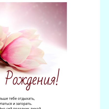
ьше тебе отдыхать,
паться и загорать.
но сей праздник лихой,