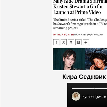
Кира Седжвик 