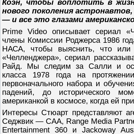
Коэн, чтобы воплотить в жиз
нового поколения астронавтов, 
— и все это глазами американск
Prime Video описывает сериал «
члены Комиссии Роджерса 1986 го
НАСА, чтобы выяснить, что или 
«Челленджера», сериал рассказыв
Райд. Мы следим за Салли и ост
класса 1978 года на протяжени
первоначального набора и обучен
падений, до исторического мом
американкой в ​​космосе, когда ей п
Интересы Стюарт представляют аге
Седжвик — CAA, Range Media Partne
Entertainment 360 и Jackoway A