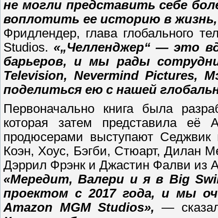
не могли представить себе бол
воплотить ее историю в жизнь
Фридлендер, глава глобального т
Studios.
«„Челленджер“ — это в
барьеров, и мы рады сотруднич
Television, Nevermind Pictures
поделиться ею с нашей глобальн
Первоначально книга была разраб
которая затем представила её A
продюсерами выступают Седжвик и
Коэн, Хоус, Бэгби, Стюарт, Дилан М
Дэррил Фрэнк и Джастин Фалви из A
«Мередит, Валери и я в Big Sw
проектом с 2017 года, и мы о
Amazon MGM Studios»,
— сказа