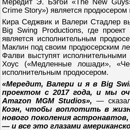
Мередит Э. Бэгби «The New Guys».
Crime Story») является продюсером
Кира Седжвик и Валери Стадлер в
Big Swing Productions, где проек
является исполнительным продюсе
Маклин под своим продюсерским ле
Фалви выступят исполнительными п
Хоус («Медленные лошади», «Че
исполнительным продюсером.
«Мередит, Валери и я в Big Sw
проектом с 2017 года, и мы о
Amazon MGM Studios»,
— сказал
Коэн, чтобы воплотить в жиз
нового поколения астронавтов, 
— и все это глазами американск