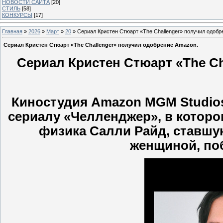
НОВОСТИ САЙТА
[20]
СТИЛЬ
[58]
КОНКУРСЫ
[17]
Главная
»
2026
»
Март
»
20
» Сериал Кристен Стюарт «The Challenger» получил одобр
Сериал Кристен Стюарт «The Challenger» получил одобрение Amazon.
Сериал Кристен Стюарт «The Ch
Киностудия Amazon MGM Studios
сериалу «Челленджер», в которо
физика Салли Райд, ставшую
женщиной, по