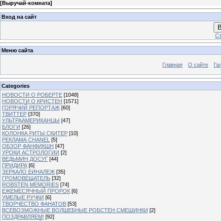
[
Выручай-комната
]
Вход на сайт
В
Ст
Меню сайта
Главная
О сайте
Га
Categories
НОВОСТИ О РОБЕРТЕ
[1048]
НОВОСТИ О КРИСТЕН
[1571]
ГОРЯЧИЙ РЕПОРТАЖ
[60]
ТВИТТЕР
[370]
УЛЬТРААМЕРИКАНЦЫ
[47]
БЛОГИ
[26]
КОЛОНКА РИТЫ СКИТЕР
[10]
РЕКЛАМА CHANEL
[5]
ОБЗОР ФАНФИКШН
[47]
УРОКИ АСТРОЛОГИИ
[2]
ВЕДЬМИН ДОСУГ
[44]
ПРИДИРА
[6]
ЗЕРКАЛО ЕИНАЛЕЖ
[35]
ГРОМОВЕЩАТЕЛЬ
[32]
ROBSTEN MEMORIES
[74]
ЕЖЕМЕСЯЧНЫЙ ПРОРОК
[6]
УМЕЛЫЕ РУЧКИ
[6]
ТВОРЧЕСТВО ФАНАТОВ
[53]
ВСЕВОЗМОЖНЫЕ ВОЛШЕБНЫЕ РОБСТЕН СМЕШИНКИ
[2]
ПОЗДРАВЛЯЕМ!
[92]