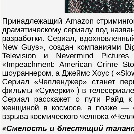
Принадлежащий Amazon стримингов
драматическому сериалу под назван
разработки. Сериал, вдохновленны
New Guys», создан компаниями Big
Television и Nevermind Pictures
«Impeachment: American Crime St
шоураннером, а Джеймс Хоус ( «Slo
Сериал «Челленджер» станет пер
фильмы «Сумерки» ) в телесериале
Сериал расскажет о пути Райд к 
женщиной в космосе, а позже — 
взрыва космического челнока «Челл
«Смелость и блестящий талант