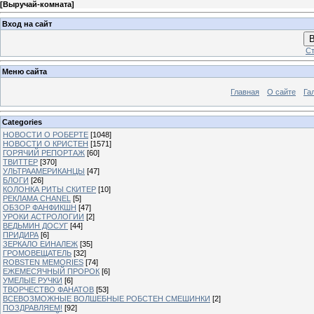
[
Выручай-комната
]
Вход на сайт
В
Ст
Меню сайта
Главная
О сайте
Га
Categories
НОВОСТИ О РОБЕРТЕ
[1048]
НОВОСТИ О КРИСТЕН
[1571]
ГОРЯЧИЙ РЕПОРТАЖ
[60]
ТВИТТЕР
[370]
УЛЬТРААМЕРИКАНЦЫ
[47]
БЛОГИ
[26]
КОЛОНКА РИТЫ СКИТЕР
[10]
РЕКЛАМА CHANEL
[5]
ОБЗОР ФАНФИКШН
[47]
УРОКИ АСТРОЛОГИИ
[2]
ВЕДЬМИН ДОСУГ
[44]
ПРИДИРА
[6]
ЗЕРКАЛО ЕИНАЛЕЖ
[35]
ГРОМОВЕЩАТЕЛЬ
[32]
ROBSTEN MEMORIES
[74]
ЕЖЕМЕСЯЧНЫЙ ПРОРОК
[6]
УМЕЛЫЕ РУЧКИ
[6]
ТВОРЧЕСТВО ФАНАТОВ
[53]
ВСЕВОЗМОЖНЫЕ ВОЛШЕБНЫЕ РОБСТЕН СМЕШИНКИ
[2]
ПОЗДРАВЛЯЕМ!
[92]