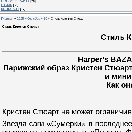
НОВОСТИ САЙТА
[20]
СТИЛЬ
[58]
КОНКУРСЫ
[17]
Главная
»
2025
»
Октябрь
»
19
» Стиль Кристен Стюарт
Стиль Кристен Стюарт
Стиль К
Harper’s BAZ
Парижский образ Кристен Стюарт
и мин
Как он
Кристен Стюарт не может ограничив
Звезда саги «Сумерки» в последне
поскольку снимается в «Полном 