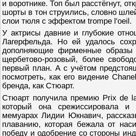
и воротнике. Топ был расстёгнут, о
шорты в тон струились, словно шле
слои тюля с эффектом trompe l'oeil.
У актрисы давние и глубокие отн
Лагерфельда. Но ей удалось сохр
дополняющие фирменные образы б
щербетово-розовый, более свобод
первый план. А с учётом предстоя
посмотреть, как его видение Chane
бренда, как Стюарт.
Стюарт получила премию Prix de l
который она срежиссировала и 
мемуарах Лидии Юкнавич, рассказ
плаванию, которая бежала от нас
победу и одобрение со стороны ин