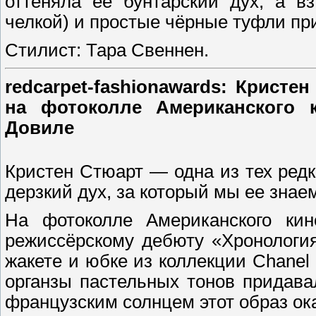
оттеняла её бунтарский дух, а в
челкой) и простые чёрные туфли пр
Стилист: Тара Свеннен.
redcarpet-fashionawards: Кристе
на фотоколле Американского 
Довиле
Кристен Стюарт — одна из тех редк
дерзкий дух, за который мы ее знае
На фотоколле Американского ки
режиссёрскому дебюту «Хронологи
жакете и юбке из коллекции Chanel 
органзы пастельных тонов придава
французским солнцем этот образ ок