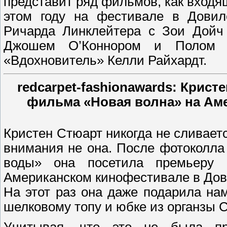
представит ряд фильмов, как входящ
этом году на фестивале в Довил
Ричарда Линклейтера с Зои Дойч 
Джошем О’Коннором и Полом 
«Вдохновитель» Келли Райхардт.
redcarpet-fashionawards: Крист
фильма «Новая волна» на Ам
Кристен Стюарт никогда не сливаетс
внимания не она. После фотоколла
воды» она посетила премьеру
Американском кинофестивале в Дов
На этот раз она даже подарила на
шелковому топу и юбке из органзы C
Учитывая, что это не была пр