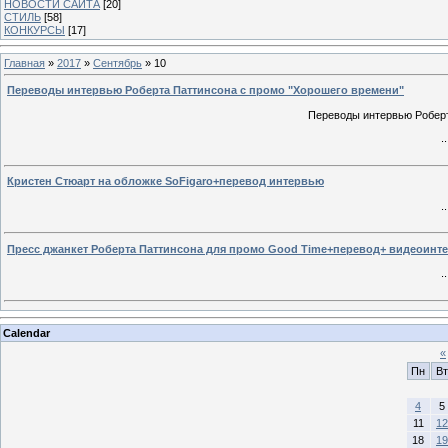
НОВОСТИ САЙТА
[20]
СТИЛЬ
[58]
КОНКУРСЫ
[17]
Главная
»
2017
»
Сентябрь
»
10
Переводы интервью Роберта Паттинсона с промо "Хорошего времени"
Переводы интервью Роберт
.
Кристен Стюарт на обложке SoFigaro+перевод интервью
.
Пресс джанкет Роберта Паттинсона для промо Good Time+перевод+ видеоинте
.
Calendar
«
Пн
Вт
4
5
11
12
18
19