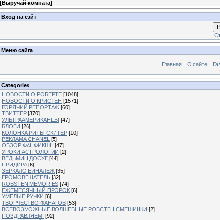
[
Выручай-комната
]
Вход на сайт
В
Ст
Меню сайта
Главная
О сайте
Га
Categories
НОВОСТИ О РОБЕРТЕ
[1048]
НОВОСТИ О КРИСТЕН
[1571]
ГОРЯЧИЙ РЕПОРТАЖ
[60]
ТВИТТЕР
[370]
УЛЬТРААМЕРИКАНЦЫ
[47]
БЛОГИ
[26]
КОЛОНКА РИТЫ СКИТЕР
[10]
РЕКЛАМА CHANEL
[5]
ОБЗОР ФАНФИКШН
[47]
УРОКИ АСТРОЛОГИИ
[2]
ВЕДЬМИН ДОСУГ
[44]
ПРИДИРА
[6]
ЗЕРКАЛО ЕИНАЛЕЖ
[35]
ГРОМОВЕЩАТЕЛЬ
[32]
ROBSTEN MEMORIES
[74]
ЕЖЕМЕСЯЧНЫЙ ПРОРОК
[6]
УМЕЛЫЕ РУЧКИ
[6]
ТВОРЧЕСТВО ФАНАТОВ
[53]
ВСЕВОЗМОЖНЫЕ ВОЛШЕБНЫЕ РОБСТЕН СМЕШИНКИ
[2]
ПОЗДРАВЛЯЕМ!
[92]