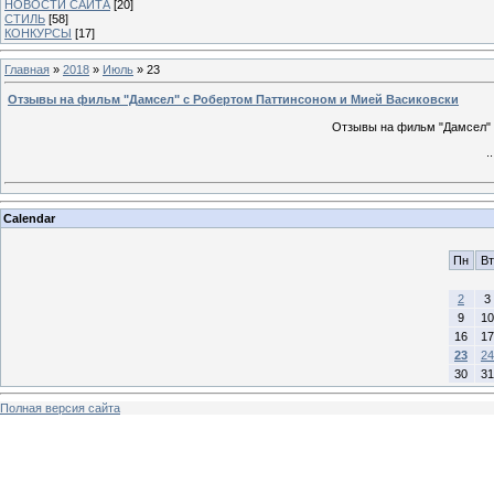
НОВОСТИ САЙТА
[20]
СТИЛЬ
[58]
КОНКУРСЫ
[17]
Главная
»
2018
»
Июль
»
23
Отзывы на фильм "Дамсел" с Робертом Паттинсоном и Мией Васиковски
Отзывы на фильм "Дамсел" 
.
Calendar
Пн
Вт
2
3
9
10
16
17
23
24
30
31
Полная версия сайта