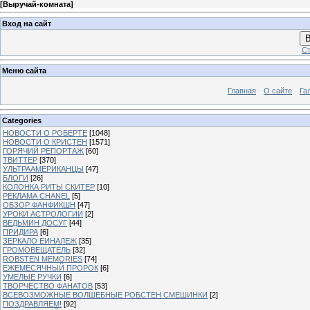
[
Выручай-комната
]
Вход на сайт
В
Ст
Меню сайта
Главная
О сайте
Га
Categories
НОВОСТИ О РОБЕРТЕ
[1048]
НОВОСТИ О КРИСТЕН
[1571]
ГОРЯЧИЙ РЕПОРТАЖ
[60]
ТВИТТЕР
[370]
УЛЬТРААМЕРИКАНЦЫ
[47]
БЛОГИ
[26]
КОЛОНКА РИТЫ СКИТЕР
[10]
РЕКЛАМА CHANEL
[5]
ОБЗОР ФАНФИКШН
[47]
УРОКИ АСТРОЛОГИИ
[2]
ВЕДЬМИН ДОСУГ
[44]
ПРИДИРА
[6]
ЗЕРКАЛО ЕИНАЛЕЖ
[35]
ГРОМОВЕЩАТЕЛЬ
[32]
ROBSTEN MEMORIES
[74]
ЕЖЕМЕСЯЧНЫЙ ПРОРОК
[6]
УМЕЛЫЕ РУЧКИ
[6]
ТВОРЧЕСТВО ФАНАТОВ
[53]
ВСЕВОЗМОЖНЫЕ ВОЛШЕБНЫЕ РОБСТЕН СМЕШИНКИ
[2]
ПОЗДРАВЛЯЕМ!
[92]