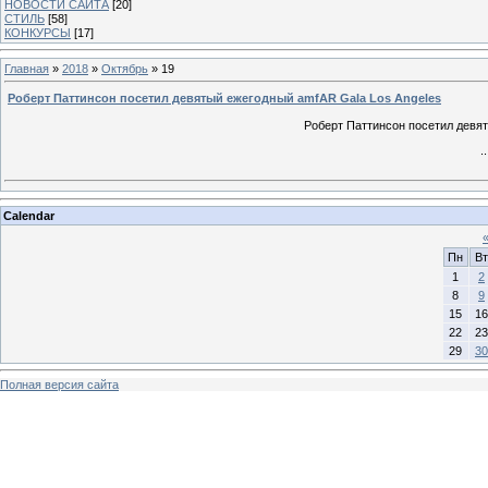
НОВОСТИ САЙТА
[20]
СТИЛЬ
[58]
КОНКУРСЫ
[17]
Главная
»
2018
»
Октябрь
»
19
Роберт Паттинсон посетил девятый ежегодный amfAR Gala Los Angeles
Роберт Паттинсон посетил девят
.
Calendar
Пн
Вт
1
2
8
9
15
16
22
23
29
30
Полная версия сайта