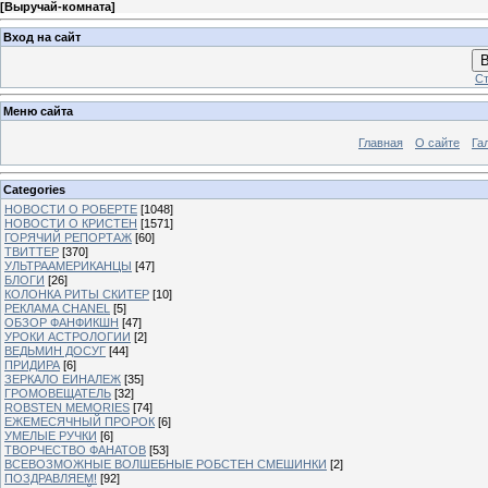
[
Выручай-комната
]
Вход на сайт
В
Ст
Меню сайта
Главная
О сайте
Га
Categories
НОВОСТИ О РОБЕРТЕ
[1048]
НОВОСТИ О КРИСТЕН
[1571]
ГОРЯЧИЙ РЕПОРТАЖ
[60]
ТВИТТЕР
[370]
УЛЬТРААМЕРИКАНЦЫ
[47]
БЛОГИ
[26]
КОЛОНКА РИТЫ СКИТЕР
[10]
РЕКЛАМА CHANEL
[5]
ОБЗОР ФАНФИКШН
[47]
УРОКИ АСТРОЛОГИИ
[2]
ВЕДЬМИН ДОСУГ
[44]
ПРИДИРА
[6]
ЗЕРКАЛО ЕИНАЛЕЖ
[35]
ГРОМОВЕЩАТЕЛЬ
[32]
ROBSTEN MEMORIES
[74]
ЕЖЕМЕСЯЧНЫЙ ПРОРОК
[6]
УМЕЛЫЕ РУЧКИ
[6]
ТВОРЧЕСТВО ФАНАТОВ
[53]
ВСЕВОЗМОЖНЫЕ ВОЛШЕБНЫЕ РОБСТЕН СМЕШИНКИ
[2]
ПОЗДРАВЛЯЕМ!
[92]