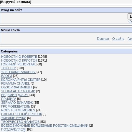
[
Выручай-комната
]
Вход на сайт
В
Ст
Меню сайта
Главная
О сайте
Га
Categories
НОВОСТИ О РОБЕРТЕ
[1048]
НОВОСТИ О КРИСТЕН
[1571]
ГОРЯЧИЙ РЕПОРТАЖ
[60]
ТВИТТЕР
[370]
УЛЬТРААМЕРИКАНЦЫ
[47]
БЛОГИ
[26]
КОЛОНКА РИТЫ СКИТЕР
[10]
РЕКЛАМА CHANEL
[5]
ОБЗОР ФАНФИКШН
[47]
УРОКИ АСТРОЛОГИИ
[2]
ВЕДЬМИН ДОСУГ
[44]
ПРИДИРА
[6]
ЗЕРКАЛО ЕИНАЛЕЖ
[35]
ГРОМОВЕЩАТЕЛЬ
[32]
ROBSTEN MEMORIES
[74]
ЕЖЕМЕСЯЧНЫЙ ПРОРОК
[6]
УМЕЛЫЕ РУЧКИ
[6]
ТВОРЧЕСТВО ФАНАТОВ
[53]
ВСЕВОЗМОЖНЫЕ ВОЛШЕБНЫЕ РОБСТЕН СМЕШИНКИ
[2]
ПОЗДРАВЛЯЕМ!
[92]