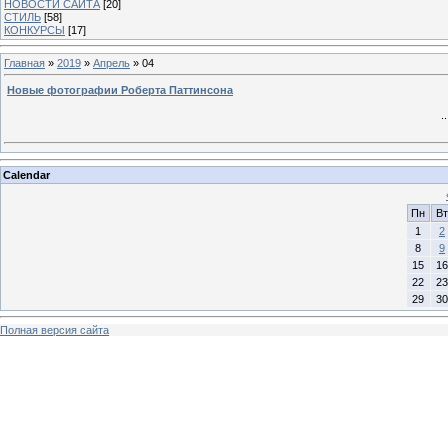
НОВОСТИ САЙТА
[20]
СТИЛЬ
[58]
КОНКУРСЫ
[17]
Главная
»
2019
»
Апрель
»
04
Новые фотографии Роберта Паттинсона
.
Calendar
Пн
Вт
1
2
8
9
15
16
22
23
29
30
Полная версия сайта