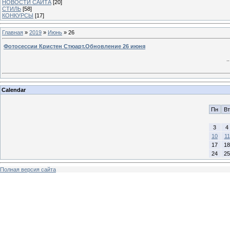
НОВОСТИ САЙТА
[20]
СТИЛЬ
[58]
КОНКУРСЫ
[17]
Главная
»
2019
»
Июнь
»
26
Фотосессии Кристен Стюарт.Обновление 26 июня
.
Calendar
Пн
Вт
3
4
10
11
17
18
24
25
Полная версия сайта