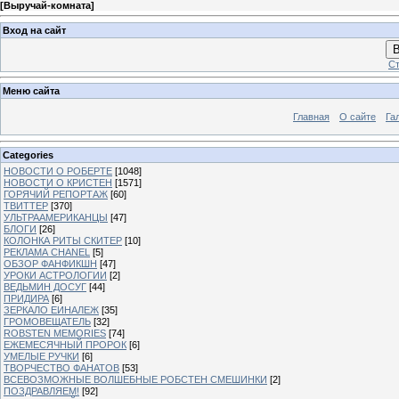
[
Выручай-комната
]
Вход на сайт
В
Ст
Меню сайта
Главная
О сайте
Га
Categories
НОВОСТИ О РОБЕРТЕ
[1048]
НОВОСТИ О КРИСТЕН
[1571]
ГОРЯЧИЙ РЕПОРТАЖ
[60]
ТВИТТЕР
[370]
УЛЬТРААМЕРИКАНЦЫ
[47]
БЛОГИ
[26]
КОЛОНКА РИТЫ СКИТЕР
[10]
РЕКЛАМА CHANEL
[5]
ОБЗОР ФАНФИКШН
[47]
УРОКИ АСТРОЛОГИИ
[2]
ВЕДЬМИН ДОСУГ
[44]
ПРИДИРА
[6]
ЗЕРКАЛО ЕИНАЛЕЖ
[35]
ГРОМОВЕЩАТЕЛЬ
[32]
ROBSTEN MEMORIES
[74]
ЕЖЕМЕСЯЧНЫЙ ПРОРОК
[6]
УМЕЛЫЕ РУЧКИ
[6]
ТВОРЧЕСТВО ФАНАТОВ
[53]
ВСЕВОЗМОЖНЫЕ ВОЛШЕБНЫЕ РОБСТЕН СМЕШИНКИ
[2]
ПОЗДРАВЛЯЕМ!
[92]