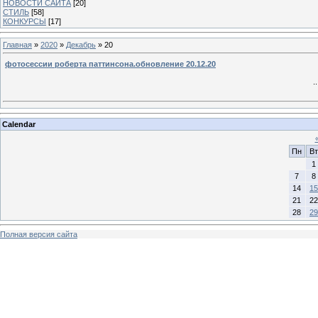
НОВОСТИ САЙТА
[20]
СТИЛЬ
[58]
КОНКУРСЫ
[17]
Главная
»
2020
»
Декабрь
»
20
фотосессии роберта паттинсона.обновление 20.12.20
.
Calendar
Пн
Вт
1
7
8
14
15
21
22
28
29
Полная версия сайта