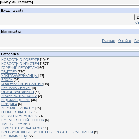
[
Выручай-комната
]
Вход на сайт
В
Ст
Меню сайта
Главная
О сайте
Га
Categories
НОВОСТИ О РОБЕРТЕ
[1048]
НОВОСТИ О КРИСТЕН
[1571]
ГОРЯЧИЙ РЕПОРТАЖ
[60]
ТВИТТЕР
[370]
УЛЬТРААМЕРИКАНЦЫ
[47]
БЛОГИ
[26]
КОЛОНКА РИТЫ СКИТЕР
[10]
РЕКЛАМА CHANEL
[5]
ОБЗОР ФАНФИКШН
[47]
УРОКИ АСТРОЛОГИИ
[2]
ВЕДЬМИН ДОСУГ
[44]
ПРИДИРА
[6]
ЗЕРКАЛО ЕИНАЛЕЖ
[35]
ГРОМОВЕЩАТЕЛЬ
[32]
ROBSTEN MEMORIES
[74]
ЕЖЕМЕСЯЧНЫЙ ПРОРОК
[6]
УМЕЛЫЕ РУЧКИ
[6]
ТВОРЧЕСТВО ФАНАТОВ
[53]
ВСЕВОЗМОЖНЫЕ ВОЛШЕБНЫЕ РОБСТЕН СМЕШИНКИ
[2]
ПОЗДРАВЛЯЕМ!
[92]