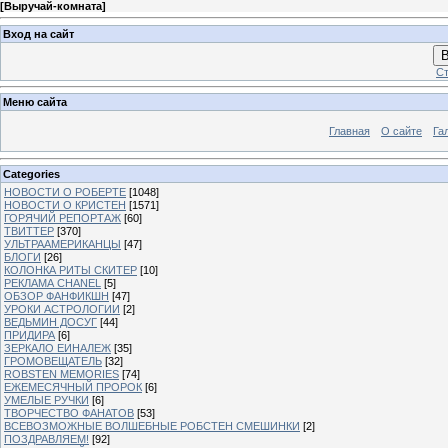
[
Выручай-комната
]
Вход на сайт
В
Ст
Меню сайта
Главная
О сайте
Га
Categories
НОВОСТИ О РОБЕРТЕ
[1048]
НОВОСТИ О КРИСТЕН
[1571]
ГОРЯЧИЙ РЕПОРТАЖ
[60]
ТВИТТЕР
[370]
УЛЬТРААМЕРИКАНЦЫ
[47]
БЛОГИ
[26]
КОЛОНКА РИТЫ СКИТЕР
[10]
РЕКЛАМА CHANEL
[5]
ОБЗОР ФАНФИКШН
[47]
УРОКИ АСТРОЛОГИИ
[2]
ВЕДЬМИН ДОСУГ
[44]
ПРИДИРА
[6]
ЗЕРКАЛО ЕИНАЛЕЖ
[35]
ГРОМОВЕЩАТЕЛЬ
[32]
ROBSTEN MEMORIES
[74]
ЕЖЕМЕСЯЧНЫЙ ПРОРОК
[6]
УМЕЛЫЕ РУЧКИ
[6]
ТВОРЧЕСТВО ФАНАТОВ
[53]
ВСЕВОЗМОЖНЫЕ ВОЛШЕБНЫЕ РОБСТЕН СМЕШИНКИ
[2]
ПОЗДРАВЛЯЕМ!
[92]