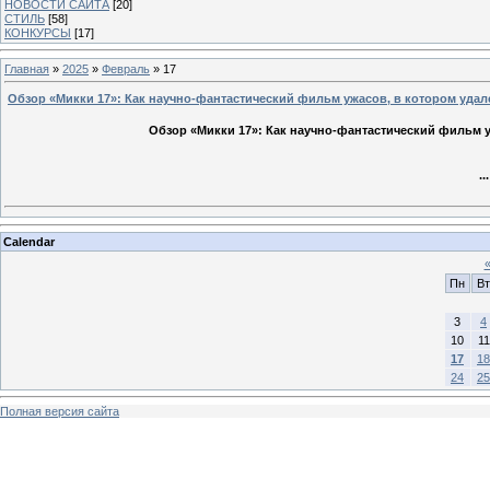
НОВОСТИ САЙТА
[20]
СТИЛЬ
[58]
КОНКУРСЫ
[17]
Главная
»
2025
»
Февраль
»
17
Обзор «Микки 17»: Как научно-фантастический фильм ужасов, в котором удале
Обзор «Микки 17»: Как научно-фантастический фильм уж
..
Calendar
Пн
Вт
3
4
10
11
17
18
24
25
Полная версия сайта