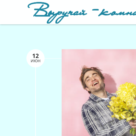
12
ИЮН