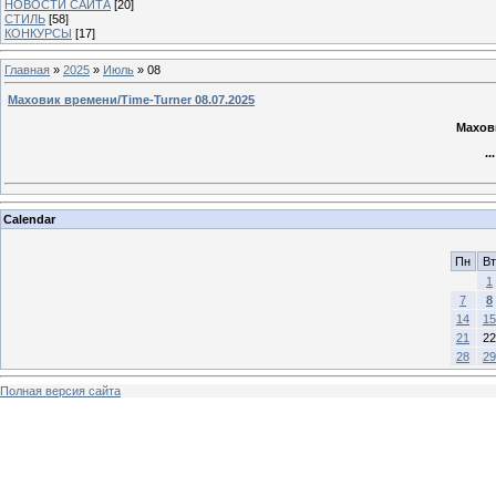
НОВОСТИ САЙТА
[20]
СТИЛЬ
[58]
КОНКУРСЫ
[17]
Главная
»
2025
»
Июль
»
08
Маховик времени/Time-Turner 08.07.2025
Махови
..
Calendar
Пн
Вт
1
7
8
14
15
21
22
28
29
Полная версия сайта