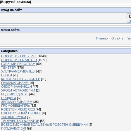
[
Выручай-комната
]
Вход на сайт
В
Ст
Меню сайта
Главная
О сайте
Га
Categories
НОВОСТИ О РОБЕРТЕ
[1048]
НОВОСТИ О КРИСТЕН
[1571]
ГОРЯЧИЙ РЕПОРТАЖ
[60]
ТВИТТЕР
[370]
УЛЬТРААМЕРИКАНЦЫ
[47]
БЛОГИ
[26]
КОЛОНКА РИТЫ СКИТЕР
[10]
РЕКЛАМА CHANEL
[5]
ОБЗОР ФАНФИКШН
[47]
УРОКИ АСТРОЛОГИИ
[2]
ВЕДЬМИН ДОСУГ
[44]
ПРИДИРА
[6]
ЗЕРКАЛО ЕИНАЛЕЖ
[35]
ГРОМОВЕЩАТЕЛЬ
[32]
ROBSTEN MEMORIES
[74]
ЕЖЕМЕСЯЧНЫЙ ПРОРОК
[6]
УМЕЛЫЕ РУЧКИ
[6]
ТВОРЧЕСТВО ФАНАТОВ
[53]
ВСЕВОЗМОЖНЫЕ ВОЛШЕБНЫЕ РОБСТЕН СМЕШИНКИ
[2]
ПОЗДРАВЛЯЕМ!
[92]