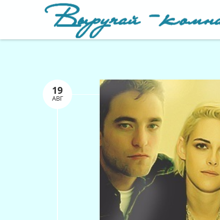
19
АВГ