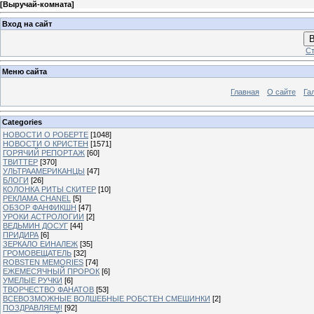
[
Выручай-комната
]
Вход на сайт
В
Ст
Меню сайта
Главная
О сайте
Га
Categories
НОВОСТИ О РОБЕРТЕ
[1048]
НОВОСТИ О КРИСТЕН
[1571]
ГОРЯЧИЙ РЕПОРТАЖ
[60]
ТВИТТЕР
[370]
УЛЬТРААМЕРИКАНЦЫ
[47]
БЛОГИ
[26]
КОЛОНКА РИТЫ СКИТЕР
[10]
РЕКЛАМА CHANEL
[5]
ОБЗОР ФАНФИКШН
[47]
УРОКИ АСТРОЛОГИИ
[2]
ВЕДЬМИН ДОСУГ
[44]
ПРИДИРА
[6]
ЗЕРКАЛО ЕИНАЛЕЖ
[35]
ГРОМОВЕЩАТЕЛЬ
[32]
ROBSTEN MEMORIES
[74]
ЕЖЕМЕСЯЧНЫЙ ПРОРОК
[6]
УМЕЛЫЕ РУЧКИ
[6]
ТВОРЧЕСТВО ФАНАТОВ
[53]
ВСЕВОЗМОЖНЫЕ ВОЛШЕБНЫЕ РОБСТЕН СМЕШИНКИ
[2]
ПОЗДРАВЛЯЕМ!
[92]