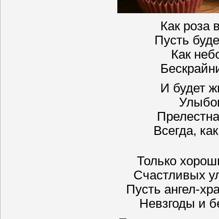
Как роза 
Пусть буде
Как неб
Бескрайни
И будет ж
Улыбок
Прелестна,
Всегда, ка
Только хорош
Счастливых ул
Пусть ангел-хр
Невзгоды и б