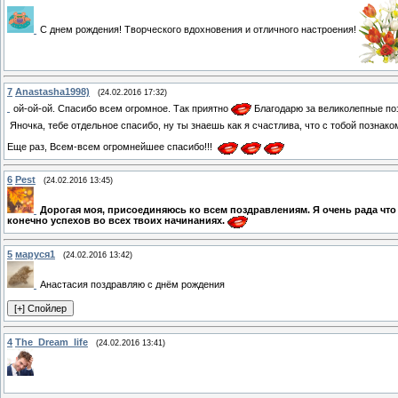
С днем рождения! Творческого вдохновения и отличного настроения!
7
Anastasha1998)
(24.02.2016 17:32)
ой-ой-ой. Спасибо всем огромное. Так приятно
Благодарю за великолепные поз
Яночка, тебе отдельное спасибо, ну ты знаешь как я счастлива, что с тобой познак
Еще раз, Всем-всем огромнейшее спасибо!!!
6
Pest
(24.02.2016 13:45)
Дорогая моя, присоединяюсь ко всем поздравлениям. Я очень рада что 
конечно успехов во всех твоих начинаниях.
5
маруся1
(24.02.2016 13:42)
Анастасия поздравляю с днём рождения
4
The_Dream_life
(24.02.2016 13:41)