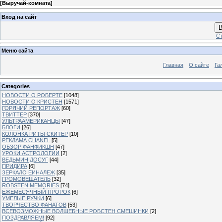
[
Выручай-комната
]
Вход на сайт
В
Ст
Меню сайта
Главная
О сайте
Га
Categories
НОВОСТИ О РОБЕРТЕ
[1048]
НОВОСТИ О КРИСТЕН
[1571]
ГОРЯЧИЙ РЕПОРТАЖ
[60]
ТВИТТЕР
[370]
УЛЬТРААМЕРИКАНЦЫ
[47]
БЛОГИ
[26]
КОЛОНКА РИТЫ СКИТЕР
[10]
РЕКЛАМА CHANEL
[5]
ОБЗОР ФАНФИКШН
[47]
УРОКИ АСТРОЛОГИИ
[2]
ВЕДЬМИН ДОСУГ
[44]
ПРИДИРА
[6]
ЗЕРКАЛО ЕИНАЛЕЖ
[35]
ГРОМОВЕЩАТЕЛЬ
[32]
ROBSTEN MEMORIES
[74]
ЕЖЕМЕСЯЧНЫЙ ПРОРОК
[6]
УМЕЛЫЕ РУЧКИ
[6]
ТВОРЧЕСТВО ФАНАТОВ
[53]
ВСЕВОЗМОЖНЫЕ ВОЛШЕБНЫЕ РОБСТЕН СМЕШИНКИ
[2]
ПОЗДРАВЛЯЕМ!
[92]