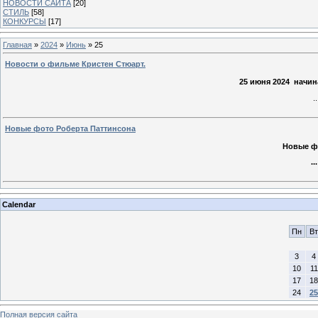
НОВОСТИ САЙТА
[20]
СТИЛЬ
[58]
КОНКУРСЫ
[17]
Главная
»
2024
»
Июнь
»
25
Новости о фильме Кристен Стюарт.
25 июня 2024 начи
.
Новые фото Роберта Паттинсона
Новые ф
..
Calendar
Пн
Вт
3
4
10
11
17
18
24
25
Полная версия сайта