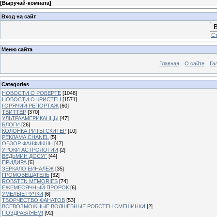
[
Выручай-комната
]
Вход на сайт
В
Ст
Меню сайта
Главная
О сайте
Га
Categories
НОВОСТИ О РОБЕРТЕ
[1048]
НОВОСТИ О КРИСТЕН
[1571]
ГОРЯЧИЙ РЕПОРТАЖ
[60]
ТВИТТЕР
[370]
УЛЬТРААМЕРИКАНЦЫ
[47]
БЛОГИ
[26]
КОЛОНКА РИТЫ СКИТЕР
[10]
РЕКЛАМА CHANEL
[5]
ОБЗОР ФАНФИКШН
[47]
УРОКИ АСТРОЛОГИИ
[2]
ВЕДЬМИН ДОСУГ
[44]
ПРИДИРА
[6]
ЗЕРКАЛО ЕИНАЛЕЖ
[35]
ГРОМОВЕЩАТЕЛЬ
[32]
ROBSTEN MEMORIES
[74]
ЕЖЕМЕСЯЧНЫЙ ПРОРОК
[6]
УМЕЛЫЕ РУЧКИ
[6]
ТВОРЧЕСТВО ФАНАТОВ
[53]
ВСЕВОЗМОЖНЫЕ ВОЛШЕБНЫЕ РОБСТЕН СМЕШИНКИ
[2]
ПОЗДРАВЛЯЕМ!
[92]