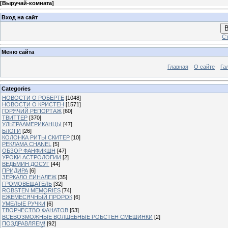
[
Выручай-комната
]
Вход на сайт
В
Ст
Меню сайта
Главная
О сайте
Га
Categories
НОВОСТИ О РОБЕРТЕ
[1048]
НОВОСТИ О КРИСТЕН
[1571]
ГОРЯЧИЙ РЕПОРТАЖ
[60]
ТВИТТЕР
[370]
УЛЬТРААМЕРИКАНЦЫ
[47]
БЛОГИ
[26]
КОЛОНКА РИТЫ СКИТЕР
[10]
РЕКЛАМА CHANEL
[5]
ОБЗОР ФАНФИКШН
[47]
УРОКИ АСТРОЛОГИИ
[2]
ВЕДЬМИН ДОСУГ
[44]
ПРИДИРА
[6]
ЗЕРКАЛО ЕИНАЛЕЖ
[35]
ГРОМОВЕЩАТЕЛЬ
[32]
ROBSTEN MEMORIES
[74]
ЕЖЕМЕСЯЧНЫЙ ПРОРОК
[6]
УМЕЛЫЕ РУЧКИ
[6]
ТВОРЧЕСТВО ФАНАТОВ
[53]
ВСЕВОЗМОЖНЫЕ ВОЛШЕБНЫЕ РОБСТЕН СМЕШИНКИ
[2]
ПОЗДРАВЛЯЕМ!
[92]