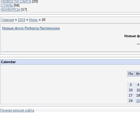
НОВОСТИ САЙТА
[20]
СТИЛЬ
[58]
КОНКУРСЫ
[17]
Главная
»
2024
»
Июнь
»
28
Новые фото Роберта Паттинсона
Новые ф
..
Calendar
Пн
Вт
3
4
10
11
17
18
24
25
Полная версия сайта