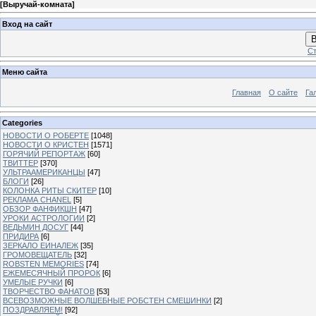
[
Выручай-комната
]
Вход на сайт
В
Ст
Меню сайта
Главная
О сайте
Га
Categories
НОВОСТИ О РОБЕРТЕ
[1048]
НОВОСТИ О КРИСТЕН
[1571]
ГОРЯЧИЙ РЕПОРТАЖ
[60]
ТВИТТЕР
[370]
УЛЬТРААМЕРИКАНЦЫ
[47]
БЛОГИ
[26]
КОЛОНКА РИТЫ СКИТЕР
[10]
РЕКЛАМА CHANEL
[5]
ОБЗОР ФАНФИКШН
[47]
УРОКИ АСТРОЛОГИИ
[2]
ВЕДЬМИН ДОСУГ
[44]
ПРИДИРА
[6]
ЗЕРКАЛО ЕИНАЛЕЖ
[35]
ГРОМОВЕЩАТЕЛЬ
[32]
ROBSTEN MEMORIES
[74]
ЕЖЕМЕСЯЧНЫЙ ПРОРОК
[6]
УМЕЛЫЕ РУЧКИ
[6]
ТВОРЧЕСТВО ФАНАТОВ
[53]
ВСЕВОЗМОЖНЫЕ ВОЛШЕБНЫЕ РОБСТЕН СМЕШИНКИ
[2]
ПОЗДРАВЛЯЕМ!
[92]