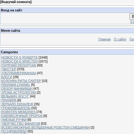
[
Выручай-комната
]
Вход на сайт
В
Ст
Меню сайта
Главная
О сайте
Га
Categories
НОВОСТИ О РОБЕРТЕ
[1048]
НОВОСТИ О КРИСТЕН
[1571]
ГОРЯЧИЙ РЕПОРТАЖ
[60]
ТВИТТЕР
[370]
УЛЬТРААМЕРИКАНЦЫ
[47]
БЛОГИ
[26]
КОЛОНКА РИТЫ СКИТЕР
[10]
РЕКЛАМА CHANEL
[5]
ОБЗОР ФАНФИКШН
[47]
УРОКИ АСТРОЛОГИИ
[2]
ВЕДЬМИН ДОСУГ
[44]
ПРИДИРА
[6]
ЗЕРКАЛО ЕИНАЛЕЖ
[35]
ГРОМОВЕЩАТЕЛЬ
[32]
ROBSTEN MEMORIES
[74]
ЕЖЕМЕСЯЧНЫЙ ПРОРОК
[6]
УМЕЛЫЕ РУЧКИ
[6]
ТВОРЧЕСТВО ФАНАТОВ
[53]
ВСЕВОЗМОЖНЫЕ ВОЛШЕБНЫЕ РОБСТЕН СМЕШИНКИ
[2]
ПОЗДРАВЛЯЕМ!
[92]