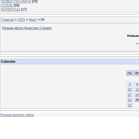
НОВОСТИ САЙТА
[20]
СТИЛЬ
[58]
КОНКУРСЫ
[17]
Главная
»
2025
»
Март
»
04
Новые фото Кристен Стюарт
Новые
..
Calendar
Пн
Вт
3
4
10
11
17
18
24
25
31
Полная версия сайта