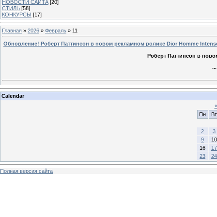
НОВОСТИ САЙТА
[20]
СТИЛЬ
[58]
КОНКУРСЫ
[17]
Главная
»
2026
»
Февраль
»
11
Обновление! Роберт Паттинсон в новом рекламном ролике Dior Homme Intens
Роберт Паттинсон в ново
..
Calendar
Пн
Вт
2
3
9
10
16
17
23
24
Полная версия сайта