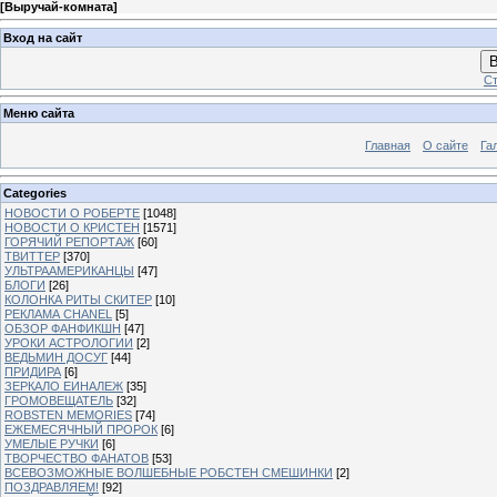
[
Выручай-комната
]
Вход на сайт
В
Ст
Меню сайта
Главная
О сайте
Га
Categories
НОВОСТИ О РОБЕРТЕ
[1048]
НОВОСТИ О КРИСТЕН
[1571]
ГОРЯЧИЙ РЕПОРТАЖ
[60]
ТВИТТЕР
[370]
УЛЬТРААМЕРИКАНЦЫ
[47]
БЛОГИ
[26]
КОЛОНКА РИТЫ СКИТЕР
[10]
РЕКЛАМА CHANEL
[5]
ОБЗОР ФАНФИКШН
[47]
УРОКИ АСТРОЛОГИИ
[2]
ВЕДЬМИН ДОСУГ
[44]
ПРИДИРА
[6]
ЗЕРКАЛО ЕИНАЛЕЖ
[35]
ГРОМОВЕЩАТЕЛЬ
[32]
ROBSTEN MEMORIES
[74]
ЕЖЕМЕСЯЧНЫЙ ПРОРОК
[6]
УМЕЛЫЕ РУЧКИ
[6]
ТВОРЧЕСТВО ФАНАТОВ
[53]
ВСЕВОЗМОЖНЫЕ ВОЛШЕБНЫЕ РОБСТЕН СМЕШИНКИ
[2]
ПОЗДРАВЛЯЕМ!
[92]