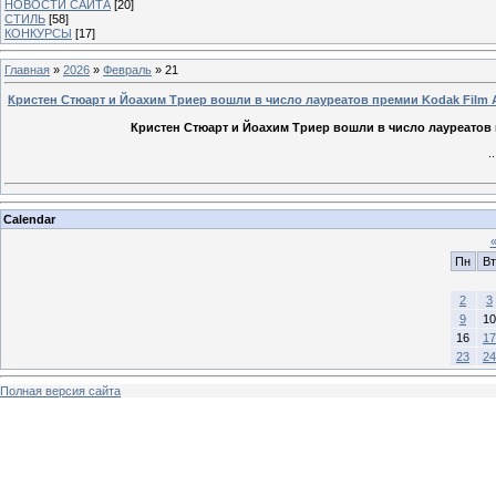
НОВОСТИ САЙТА
[20]
СТИЛЬ
[58]
КОНКУРСЫ
[17]
Главная
»
2026
»
Февраль
»
21
Кристен Стюарт и Йоахим Триер вошли в число лауреатов премии Kodak Film 
Кристен Стюарт и Йоахим Триер вошли в число лауреатов 
.
Calendar
Пн
Вт
2
3
9
10
16
17
23
24
Полная версия сайта