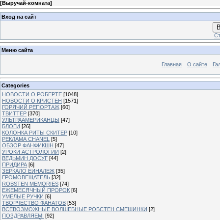
[
Выручай-комната
]
Вход на сайт
В
Ст
Меню сайта
Главная
О сайте
Га
Categories
НОВОСТИ О РОБЕРТЕ
[1048]
НОВОСТИ О КРИСТЕН
[1571]
ГОРЯЧИЙ РЕПОРТАЖ
[60]
ТВИТТЕР
[370]
УЛЬТРААМЕРИКАНЦЫ
[47]
БЛОГИ
[26]
КОЛОНКА РИТЫ СКИТЕР
[10]
РЕКЛАМА CHANEL
[5]
ОБЗОР ФАНФИКШН
[47]
УРОКИ АСТРОЛОГИИ
[2]
ВЕДЬМИН ДОСУГ
[44]
ПРИДИРА
[6]
ЗЕРКАЛО ЕИНАЛЕЖ
[35]
ГРОМОВЕЩАТЕЛЬ
[32]
ROBSTEN MEMORIES
[74]
ЕЖЕМЕСЯЧНЫЙ ПРОРОК
[6]
УМЕЛЫЕ РУЧКИ
[6]
ТВОРЧЕСТВО ФАНАТОВ
[53]
ВСЕВОЗМОЖНЫЕ ВОЛШЕБНЫЕ РОБСТЕН СМЕШИНКИ
[2]
ПОЗДРАВЛЯЕМ!
[92]