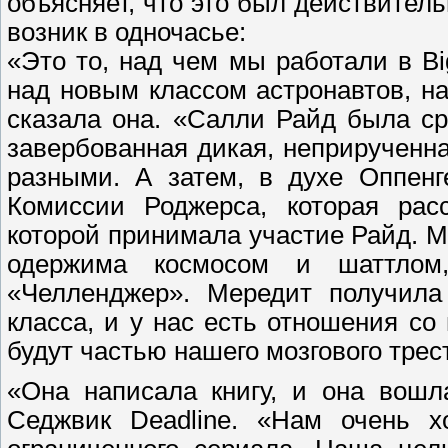
объясняет, что это был действитель
возник в одночасье:
«Это то, над чем мы работали в Bi
над новым классом астронавтов, н
сказала она. «Салли Райд была с
завербованная дикая, неприрученна
разными. А затем, в духе Оппенг
Комиссии Роджерса, которая рас
которой принимала участие Райд. 
одержима космосом и шаттлом
«Челленджер». Мередит получила
класса, и у нас есть отношения с
будут частью нашего мозгового трес
«Она написала книгу, и она вошл
Седжвик Deadline. «Нам очень х