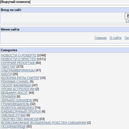
[
Выручай-комната
]
Вход на сайт
В
Ст
Меню сайта
Главная
О сайте
Га
Categories
НОВОСТИ О РОБЕРТЕ
[1048]
НОВОСТИ О КРИСТЕН
[1571]
ГОРЯЧИЙ РЕПОРТАЖ
[60]
ТВИТТЕР
[370]
УЛЬТРААМЕРИКАНЦЫ
[47]
БЛОГИ
[26]
КОЛОНКА РИТЫ СКИТЕР
[10]
РЕКЛАМА CHANEL
[5]
ОБЗОР ФАНФИКШН
[47]
УРОКИ АСТРОЛОГИИ
[2]
ВЕДЬМИН ДОСУГ
[44]
ПРИДИРА
[6]
ЗЕРКАЛО ЕИНАЛЕЖ
[35]
ГРОМОВЕЩАТЕЛЬ
[32]
ROBSTEN MEMORIES
[74]
ЕЖЕМЕСЯЧНЫЙ ПРОРОК
[6]
УМЕЛЫЕ РУЧКИ
[6]
ТВОРЧЕСТВО ФАНАТОВ
[53]
ВСЕВОЗМОЖНЫЕ ВОЛШЕБНЫЕ РОБСТЕН СМЕШИНКИ
[2]
ПОЗДРАВЛЯЕМ!
[92]