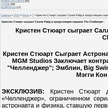
НОВОСТИ САЙТА
[20]
СТИЛЬ
[58]
КОНКУРСЫ
[17]
Главная
»
2024
»
Июнь
»
7
» Кристен Стюарт сыграет Салли Райд в предстоящем сериа
Кристен Стюарт сыграет Салли Райд в предстоящем сериале The Challenger .
Кристен Стюарт сыграет Сал
C
Кристен Стюарт Сыграет Астрона
MGM Studios Заключает контра
"Челленджер"; Эмблин, Big Swi
Мэгги Кон
ЭКСКЛЮЗИВ:
Кристен Стюарт д
«Челленджер», ограниченном сери
астронавта и физика, ставшую перв