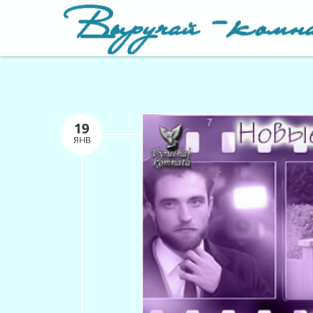
19
ЯНВ