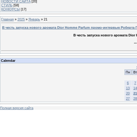
НОВОСТИ САЙТА
[20]
СТИЛЬ
[58]
КОНКУРСЫ
[17]
Главная
»
2025
»
Январь
»
21
В честь запуска нового аромата Dior Homme Parfum промо-интервью Роберта 
В честь запуска нового аромата Dio
..
Calendar
Пн
Вт
6
7
13
14
20
21
27
28
Полная версия сайта