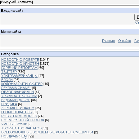
[
Выручай-комната
]
Вход на сайт
В
Ст
Меню сайта
Главная
О сайте
Га
Categories
НОВОСТИ О РОБЕРТЕ
[1048]
НОВОСТИ О КРИСТЕН
[1571]
ГОРЯЧИЙ РЕПОРТАЖ
[60]
ТВИТТЕР
[370]
УЛЬТРААМЕРИКАНЦЫ
[47]
БЛОГИ
[26]
КОЛОНКА РИТЫ СКИТЕР
[10]
РЕКЛАМА CHANEL
[5]
ОБЗОР ФАНФИКШН
[47]
УРОКИ АСТРОЛОГИИ
[2]
ВЕДЬМИН ДОСУГ
[44]
ПРИДИРА
[6]
ЗЕРКАЛО ЕИНАЛЕЖ
[35]
ГРОМОВЕЩАТЕЛЬ
[32]
ROBSTEN MEMORIES
[74]
ЕЖЕМЕСЯЧНЫЙ ПРОРОК
[6]
УМЕЛЫЕ РУЧКИ
[6]
ТВОРЧЕСТВО ФАНАТОВ
[53]
ВСЕВОЗМОЖНЫЕ ВОЛШЕБНЫЕ РОБСТЕН СМЕШИНКИ
[2]
ПОЗДРАВЛЯЕМ!
[92]