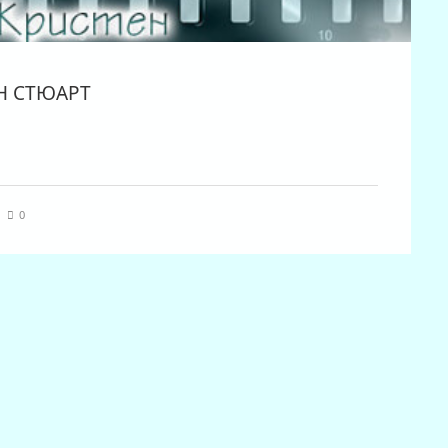
Н СТЮАРТ
|
0