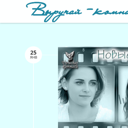
25
ЯНВ