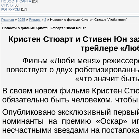
НОВОСТИ САЙТА
[20]
СТИЛЬ
[58]
КОНКУРСЫ
[17]
Главная
»
2025
»
Январь
»
2
» Новости о фильме Кристен Стюарт "Люби меня"
Новости о фильме Кристен Стюарт "Люби меня"
Кристен Стюарт и Стивен Юн за
трейлере «Люб
Фильм «Люби меня» режиссеро
повествует о двух роботизированн
«что значит бы
В своем новом фильме Кристен Стю
обязательно быть человеком, чтоб
Опубликовано эксклюзивный первый
номинанты на премию «Оскар» иг
несчастными звездами на постапок