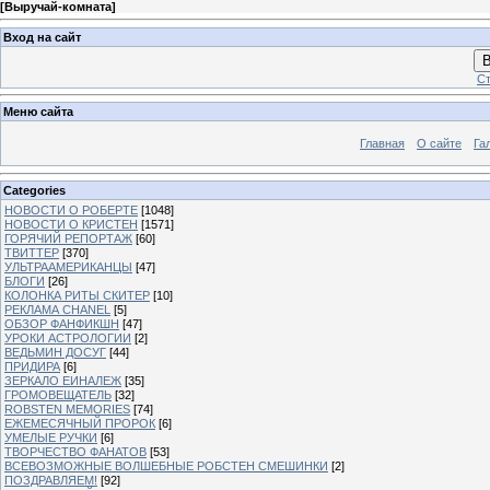
[
Выручай-комната
]
Вход на сайт
В
Ст
Меню сайта
Главная
О сайте
Га
Categories
НОВОСТИ О РОБЕРТЕ
[1048]
НОВОСТИ О КРИСТЕН
[1571]
ГОРЯЧИЙ РЕПОРТАЖ
[60]
ТВИТТЕР
[370]
УЛЬТРААМЕРИКАНЦЫ
[47]
БЛОГИ
[26]
КОЛОНКА РИТЫ СКИТЕР
[10]
РЕКЛАМА CHANEL
[5]
ОБЗОР ФАНФИКШН
[47]
УРОКИ АСТРОЛОГИИ
[2]
ВЕДЬМИН ДОСУГ
[44]
ПРИДИРА
[6]
ЗЕРКАЛО ЕИНАЛЕЖ
[35]
ГРОМОВЕЩАТЕЛЬ
[32]
ROBSTEN MEMORIES
[74]
ЕЖЕМЕСЯЧНЫЙ ПРОРОК
[6]
УМЕЛЫЕ РУЧКИ
[6]
ТВОРЧЕСТВО ФАНАТОВ
[53]
ВСЕВОЗМОЖНЫЕ ВОЛШЕБНЫЕ РОБСТЕН СМЕШИНКИ
[2]
ПОЗДРАВЛЯЕМ!
[92]